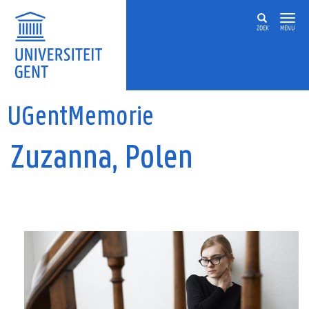
Overslaan en naar de inhoud gaan
ZOEK
MENU
UGentMemorie
Zuzanna, Polen