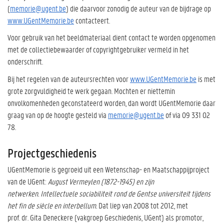
(
memorie@ugent.be
) die daarvoor zonodig de auteur van de bijdrage op
www.UGentMemorie.be
contacteert.
Voor gebruik van het beeldmateriaal dient contact te worden opgenomen
met de collectiebewaarder of copyrightgebruiker vermeld in het
onderschrift.
Bij het regelen van de auteursrechten voor
www.UGentMemorie.be
is met
grote zorgvuldigheid te werk gegaan. Mochten er niettemin
onvolkomenheden geconstateerd worden, dan wordt UGentMemorie daar
graag van op de hoogte gesteld via
memorie@ugent.be
of via 09 331 02
78.
Projectgeschiedenis
UGentMemorie is gegroeid uit een Wetenschap- en Maatschappijproject
van de UGent:
August Vermeylen (1872-1945) en zijn
netwerken. Intellectuele sociabiliteit rond de Gentse universiteit tijdens
het fin de siècle en interbellum.
Dat liep van 2008 tot 2012, met
prof. dr. Gita Deneckere (vakgroep Geschiedenis, UGent) als promotor,