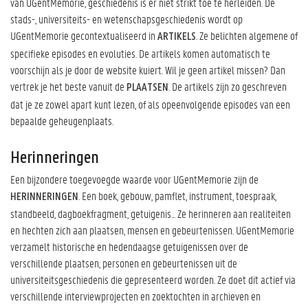
van UGentMemorie, geschiedenis is er niet strikt toe te herleiden. De
stads-, universiteits- en wetenschapsgeschiedenis wordt op
UGentMemorie gecontextualiseerd in
. Ze belichten algemene of
ARTIKELS
specifieke episodes en evoluties. De artikels komen automatisch te
voorschijn als je door de website kuiert. Wil je geen artikel missen? Dan
vertrek je het beste vanuit de
. De artikels zijn zo geschreven
PLAATSEN
dat je ze zowel apart kunt lezen, of als opeenvolgende episodes van een
bepaalde geheugenplaats.
Herinneringen
Een bijzondere toegevoegde waarde voor UGentMemorie zijn de
. Een boek, gebouw, pamflet, instrument, toespraak,
HERINNERINGEN
standbeeld, dagboekfragment, getuigenis... Ze herinneren aan realiteiten
en hechten zich aan plaatsen, mensen en gebeurtenissen. UGentMemorie
verzamelt historische en hedendaagse getuigenissen over de
verschillende plaatsen, personen en gebeurtenissen uit de
universiteitsgeschiedenis die gepresenteerd worden. Ze doet dit actief via
verschillende interviewprojecten en zoektochten in archieven en