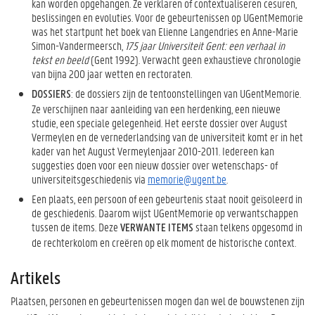
kan worden opgehangen. Ze verklaren of contextualiseren cesuren,
beslissingen en evoluties. Voor de gebeurtenissen op UGentMemorie
was het startpunt het boek van Elienne Langendries en Anne-Marie
Simon-Vandermeersch,
175 jaar Universiteit Gent: een verhaal in
tekst en beeld
(Gent 1992). Verwacht geen exhaustieve chronologie
van bijna 200 jaar wetten en rectoraten.
: de dossiers zijn de tentoonstellingen van UGentMemorie.
DOSSIERS
Ze verschijnen naar aanleiding van een herdenking, een nieuwe
studie, een speciale gelegenheid. Het eerste dossier over August
Vermeylen en de vernederlandsing van de universiteit komt er in het
kader van het August Vermeylenjaar 2010-2011. Iedereen kan
suggesties doen voor een nieuw dossier over wetenschaps- of
universiteitsgeschiedenis via
memorie@ugent.be
.
Een plaats, een persoon of een gebeurtenis staat nooit geïsoleerd in
de geschiedenis. Daarom wijst UGentMemorie op verwantschappen
tussen de items. Deze
staan telkens opgesomd in
VERWANTE ITEMS
de rechterkolom en creëren op elk moment de historische context.
Artikels
Plaatsen, personen en gebeurtenissen mogen dan wel de bouwstenen zijn