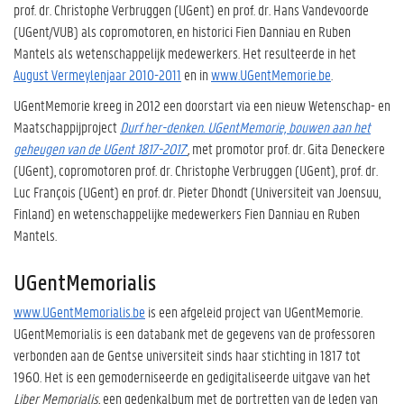
prof. dr. Christophe Verbruggen (UGent) en prof. dr. Hans Vandevoorde
(UGent/VUB) als copromotoren, en historici Fien Danniau en Ruben
Mantels als wetenschappelijk medewerkers. Het resulteerde in het
August Vermeylenjaar 2010-2011
en in
www.UGentMemorie.be
.
UGentMemorie kreeg in 2012 een doorstart via een nieuw Wetenschap- en
Maatschappijproject
Durf her-denken. UGentMemorie, bouwen aan het
geheugen van de UGent 1817-2017
'
,
met promotor prof. dr. Gita Deneckere
(UGent), copromotoren prof. dr. Christophe Verbruggen (UGent), prof. dr.
Luc François (UGent) en prof. dr. Pieter Dhondt (Universiteit van Joensuu,
Finland) en wetenschappelijke medewerkers Fien Danniau en Ruben
Mantels.
UGentMemorialis
www.UGentMemorialis.be
is een afgeleid project van UGentMemorie.
UGentMemorialis is een databank met de gegevens van de professoren
verbonden aan de Gentse universiteit sinds haar stichting in 1817 tot
1960. Het is een gemoderniseerde en gedigitaliseerde uitgave van het
Liber Memorialis,
een gedenkalbum met de portretten van de leden van