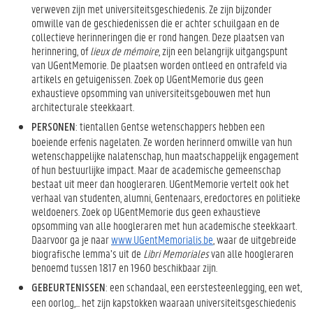
verweven zijn met universiteitsgeschiedenis. Ze zijn bijzonder
omwille van de geschiedenissen die er achter schuilgaan en de
collectieve herinneringen die er rond hangen. Deze plaatsen van
herinnering, of
lieux de mémoire
, zijn een belangrijk uitgangspunt
van UGentMemorie. De plaatsen worden ontleed en ontrafeld via
artikels en getuigenissen. Zoek op UGentMemorie dus geen
exhaustieve opsomming van universiteitsgebouwen met hun
architecturale steekkaart.
: tientallen Gentse wetenschappers hebben een
PERSONEN
boeiende erfenis nagelaten. Ze worden herinnerd omwille van hun
wetenschappelijke nalatenschap, hun maatschappelijk engagement
of hun bestuurlijke impact. Maar de academische gemeenschap
bestaat uit meer dan hoogleraren. UGentMemorie vertelt ook het
verhaal van studenten, alumni, Gentenaars, eredoctores en politieke
weldoeners. Zoek op UGentMemorie dus geen exhaustieve
opsomming van alle hoogleraren met hun academische steekkaart.
Daarvoor ga je naar
www.UGentMemorialis.be
, waar de uitgebreide
biografische lemma’s uit de
Libri Memoriales
van alle hoogleraren
benoemd tussen 1817 en 1960 beschikbaar zijn.
: een schandaal, een eerstesteenlegging, een wet,
GEBEURTENISSEN
een oorlog,... het zijn kapstokken waaraan universiteitsgeschiedenis