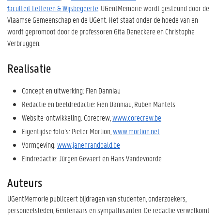
faculteit Letteren & Wijsbegeerte
. UGentMemorie wordt gesteund door de
Vlaamse Gemeenschap en de UGent. Het staat onder de hoede van en
wordt gepromoot door de professoren Gita Deneckere en Christophe
Verbruggen.
Realisatie
Concept en uitwerking: Fien Danniau
Redactie en beeldredactie: Fien Danniau, Ruben Mantels
Website-ontwikkeling: Corecrew,
www.corecrew.be
Eigentijdse foto’s: Pieter Morlion,
www.morlion.net
Vormgeving:
www.janenrandoald.be
Eindredactie: Jürgen Gevaert en Hans Vandevoorde
Auteurs
UGentMemorie publiceert bijdragen van studenten, onderzoekers,
personeelsleden, Gentenaars en sympathisanten. De redactie verwelkomt