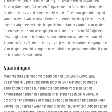
Achtereenvolgens strijken vanaf de jaren 1850 Polen en Brazilianen,
Russen, Roemenen, Grieken en Bulgaren neer in Gent. Het buitenlandse
studentenkorps is in de tweede helft van de 19de eeuw gemiddeld goed
voor een kwart van de totale Gentse studentenbevolking. De relaties zijn
over het algemeen vriendschappelijk: buitenlanders komen voor op de
ledenlijsten van sportverenigingen en studentenclubs. In 1872 rijkt een
afvaardiging van de buitenlandse studenten een vaandel over aan het
Algemeen Gents Studentenkorps als blijk van dankbaarheid en sympathie.
Voor de gelegenheid brengt de universiteit een speciale medaille uit voor
de buitenlandse studenten.
Spanningen
Maar reacties zijn niet onverdeeld positief.
L’étudiant Catholique
,
de katholieke Gentse studenten, loopt in 1877 niet hoog op met de
aanwezigheid van de buitenlandse studenten. Vooral de Latijns-
Amerikaanse hebben de reputatie charlatans te zijn die je vooral in
optochten en relletjes ziet in plaats van op de universiteitsbanken – een
voorbarige uitspraak waar het blad zich voor zal verontschuldigen gezien
er in 1877 slechts drie Latijns-Amerikanen overblijven in Gent. Hun aversie