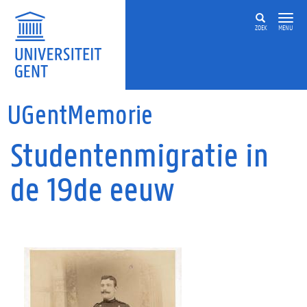
Overslaan en naar de inhoud gaan
ZOEK
MENU
UGentMemorie
Studentenmigratie in
de 19de eeuw