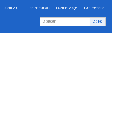
UGent 20.0
UGentMemorialis
UGentPassage
UGentMemorie?
Zoekveld
Zoek
Zoeken