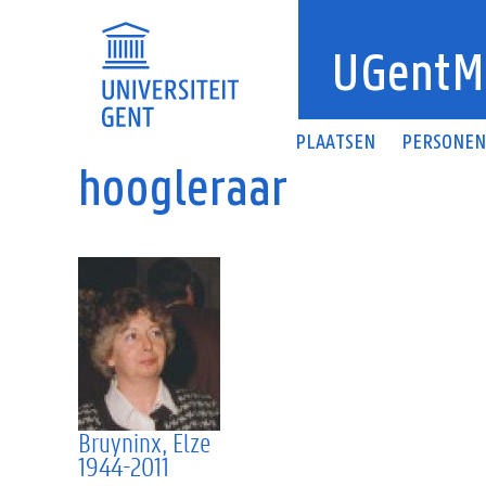
Overslaan en naar de inhoud gaan
UGentM
PLAATSEN
PERSONE
hoogleraar
Bruyninx, Elze
1944-2011