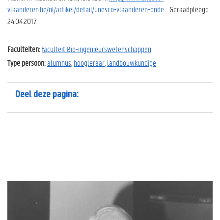
vlaanderen.be/nl/artikel/detail/unesco-vlaanderen-onde...
. Geraadpleegd
24.04.2017.
Faculteiten:
faculteit Bio-ingenieurswetenschappen
Type persoon:
alumnus
,
hoogleraar
,
landbouwkundige
Deel deze pagina: