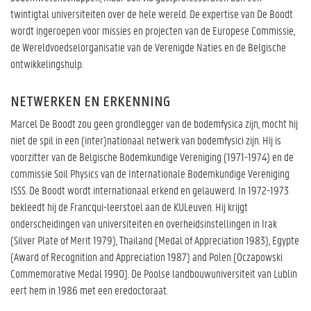
twintigtal universiteiten over de hele wereld. De expertise van De Boodt
wordt ingeroepen voor missies en projecten van de Europese Commissie,
de Wereldvoedselorganisatie van de Verenigde Naties en de Belgische
ontwikkelingshulp.
NETWERKEN EN ERKENNING
Marcel De Boodt zou geen grondlegger van de bodemfysica zijn, mocht hij
niet de spil in een (inter)nationaal netwerk van bodemfysici zijn. Hij is
voorzitter van de Belgische Bodemkundige Vereniging (1971-1974) en de
commissie Soil Physics van de Internationale Bodemkundige Vereniging
ISSS. De Boodt wordt internationaal erkend en gelauwerd. In 1972-1973
bekleedt hij de Francqui-leerstoel aan de KULeuven. Hij krijgt
onderscheidingen van universiteiten en overheidsinstellingen in Irak
(Silver Plate of Merit 1979), Thailand (Medal of Appreciation 1983), Egypte
(Award of Recognition and Appreciation 1987) and Polen (Oczapowski
Commemorative Medal 1990). De Poolse landbouwuniversiteit van Lublin
eert hem in 1986 met een eredoctoraat.