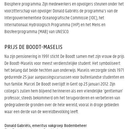
Biosphere programma. Zijn medewerkers en opvolgers steunen onder het
voorzitterschap van opvolger Donald Gabriëls de programma’s van de
Intergouvernementele Oceanografische Commissie (IOC), het
Internationaal Hydrologisch Programma (IHP) en het Mens en
Biosfeerprogramma (MAB) van UNESCO.
PRIJS DE BOODT-MASELIS
Na zijn pensionering in 1991 sticht De Boodt samen met zijn vrouw de prijs
De Boodt-Maselis voor meest verdienstelijke student. Het symboliseert
het belang dat beide hechten aan onderwijs. Maselis verzorgde sinds 1971
gedurende 25 jaar aanpassingscursussen voor buitenlandse studenten en
hun familie. Marcel De Boodt overlijdt in Gent op 23 januari 2012. Zijn
collega’s zullen hem blijvend herinneren als een vriendelijke ‘gentleman’
professor, steeds bekommerd om het terugvorderen en verbeteren van
gedegradeerde gronden over de hele wereld, vooral in droge gebieden
waar een derde van de wereldbevolking leeft.
Donald Gabriëls, emeritus vakgroep Bodembeheer