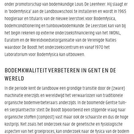
onder promotorschap van bodemkundige Louis De Leenheer. Hij slaagt er
in ‘bodemfysica’ aan de Landbouwschool te installeren en wordt in 1965
hoogleraar en titularis van de nieuwe leerstoel voor Bodemfysica,
bodemconditionering en tuinbouwbodemkunde. De Leerstoel kan van bij
het begin rekenen op externe onderzoeksfinanciering van het IWONL,
Euratom en de Wereldvoedselorganisatie van de Verenigde Naties
waardoor De Boodt het onderzoekscentrum en vanaf 1970 het
Laboratorium voor Bodemfysica kan uitbouwen.
BODEMKWALITEIT VERBETEREN IN GENT EN DE
WERELD
In die periode kent de landbouw een grondige transitie door de (zware)
machinatie enerzijds en wereldwijd het verwaarlozen van traditionele
organische bodemverbeteraars anderzijds. In de boomende Gentse tuin-
en sierplantsector stelt De Boodt bijvoorbeeld een stijgende vraag naar
organische stoffen (compost) vast maar ook de schaarste en dus de hoge
kostprijs. Net zoals het onderzoek naar de genetische en fysiologische
aspecten van het groeiproces, kan onderzoek naar de fysica van de bodem