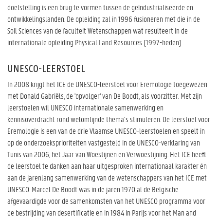
doelstelling is een brug te vormen tussen de geïndustrialiseerde en
ontwikkelingslanden. De opleiding zal in 1996 fusioneren met die in de
Soil Sciences van de faculteit Wetenschappen wat resulteert in de
internationale opleiding Physical Land Resources (1997-heden).
UNESCO-LEERSTOEL
In 2008 krijgt het ICE de UNESCO-leerstoel voor Eremologie toegewezen
met Donald Gabriëls, de 'opvolger' van De Boodt, als voorzitter. Met zijn
leerstoelen wil UNESCO internationale samenwerking en
kennisoverdracht rond welomlijnde thema’s stimuleren. De leerstoel voor
Eremologie is een van de drie Vlaamse UNESCO-leerstoelen en speelt in
op de onderzoeksprioriteiten vastgesteld in de UNESCO-verklaring van
Tunis van 2006, het Jaar van Woestijnen en Verwoestijning. Het ICE heeft
de leerstoel te danken aan haar uitgesproken internationaal karakter én
aan de jarenlang samenwerking van de wetenschappers van het ICE met
UNESCO. Marcel De Boodt was in de jaren 1970 al de Belgische
afgevaardigde voor de samenkomsten van het UNESCO programma voor
de bestrijding van desertificatie en in 1984 in Parijs voor het Man and