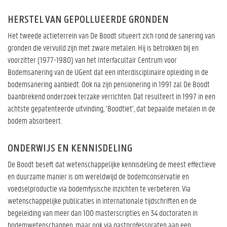
HERSTEL VAN GEPOLLUEERDE GRONDEN
Het tweede actieterrein van De Boodt situeert zich rond de sanering van
gronden die vervuild zijn met zware metalen. Hij is betrokken bij en
voorzitter (1977-1980) van het Interfacultair Centrum voor
Bodemsanering van de UGent dat een interdisciplinaire opleiding in de
bodemsanering aanbiedt. Ook na zijn pensionering in 1991 zal De Boodt
baanbrekend onderzoek terzake verrichten. Dat resulteert in 1997 in een
achtste gepatenteerde uitvinding, ‘Boodtiet’, dat bepaalde metalen in de
bodem absorbeert.
ONDERWIJS EN KENNISDELING
De Boodt beseft dat wetenschappelijke kennisdeling de meest effectieve
en duurzame manier is om wereldwijd de bodemconservatie en
voedselproductie via bodemfysische inzichten te verbeteren. Via
wetenschappelijke publicaties in internationale tijdschriften en de
begeleiding van meer dan 100 masterscripties en 34 doctoraten in
bodemwetenschappen, maar ook via gastprofessoraten aan een