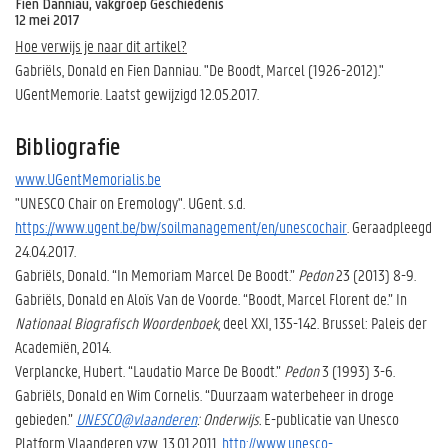
Fien Danniau, vakgroep Geschiedenis
12 mei 2017
Hoe verwijs je naar dit artikel?
Gabriëls, Donald en Fien Danniau. "De Boodt, Marcel (1926-2012)."
UGentMemorie. Laatst gewijzigd 12.05.2017.
Bibliografie
www.UGentMemorialis.be
"UNESCO Chair on Eremology". UGent. s.d.
https://www.ugent.be/bw/soilmanagement/en/unescochair
. Geraadpleegd
24.04.2017.
Gabriëls, Donald. “In Memoriam Marcel De Boodt.”
Pedon
23 (2013) 8-9.
Gabriëls, Donald en Aloïs Van de Voorde. “Boodt, Marcel Florent de.” In
Nationaal Biografisch Woordenboek
, deel XXI, 135-142. Brussel: Paleis der
Academiën, 2014.
Verplancke, Hubert. “Laudatio Marce De Boodt.”
Pedon
3 (1993) 3-6.
Gabriëls, Donald en Wim Cornelis. “Duurzaam waterbeheer in droge
gebieden.”
UNESCO@vlaanderen
: Onderwijs.
E-publicatie van Unesco
Platform Vlaanderen vzw, 13.01.2011.
http://www.unesco-