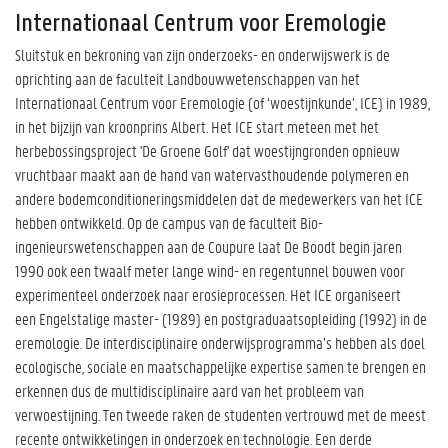
Internationaal Centrum voor Eremologie
Sluitstuk en bekroning van zijn onderzoeks- en onderwijswerk is de
oprichting aan de faculteit Landbouwwetenschappen van het
Internationaal Centrum voor Eremologie (of ‘woestijnkunde’, ICE) in 1989,
in het bijzijn van kroonprins Albert. Het ICE start meteen met het
herbebossingsproject 'De Groene Golf' dat woestijngronden opnieuw
vruchtbaar maakt aan de hand van watervasthoudende polymeren en
andere bodemconditioneringsmiddelen dat de medewerkers van het ICE
hebben ontwikkeld. Op de campus van de faculteit Bio-
ingenieurswetenschappen aan de Coupure laat De Boodt begin jaren
1990 ook een twaalf meter lange wind- en regentunnel bouwen voor
experimenteel onderzoek naar erosieprocessen. Het ICE organiseert
een Engelstalige master- (1989) en postgraduaatsopleiding (1992) in de
eremologie. De interdisciplinaire onderwijsprogramma’s hebben als doel
ecologische, sociale en maatschappelijke expertise samen te brengen en
erkennen dus de multidisciplinaire aard van het probleem van
verwoestijning. Ten tweede raken de studenten vertrouwd met de meest
recente ontwikkelingen in onderzoek en technologie. Een derde