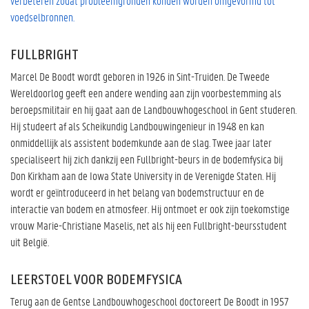
verbeteren zodat probleemgronden konden worden omgevormd tot
voedselbronnen.
FULLBRIGHT
Marcel De Boodt wordt geboren in 1926 in Sint-Truiden. De Tweede
Wereldoorlog geeft een andere wending aan zijn voorbestemming als
beroepsmilitair en hij gaat aan de Landbouwhogeschool in Gent studeren.
Hij studeert af als Scheikundig Landbouwingenieur in 1948 en kan
onmiddellijk als assistent bodemkunde aan de slag. Twee jaar later
specialiseert hij zich dankzij een Fullbright-beurs in de bodemfysica bij
Don Kirkham aan de Iowa State University in de Verenigde Staten. Hij
wordt er geïntroduceerd in het belang van bodemstructuur en de
interactie van bodem en atmosfeer. Hij ontmoet er ook zijn toekomstige
vrouw Marie-Christiane Maselis, net als hij een Fullbright-beursstudent
uit België.
LEERSTOEL VOOR BODEMFYSICA
Terug aan de Gentse Landbouwhogeschool doctoreert De Boodt in 1957