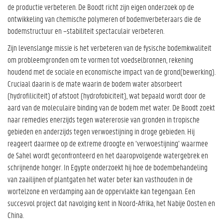
de productie verbeteren. De Boodt richt zijn eigen onderzoek op de
ontwikkeling van chemische polymeren of bodemverbeteraars die de
bodemstructuur en –stabiliteit spectaculair verbeteren.
Zijn levenslange missie is het verbeteren van de fysische bodemkwaliteit
om probleemgronden om te vormen tot voedselbronnen, rekening
houdend met de sociale en economische impact van de grond(bewerking).
Cruciaal daarin is de mate waarin de bodem water absorbeert
(hydrofiliciteit) of afstoot (hydrofobiciteit), wat bepaald wordt door de
aard van de moleculaire binding van de bodem met water. De Boodt zoekt
naar remedies enerzijds tegen watererosie van gronden in tropische
gebieden en anderzijds tegen verwoestijning in droge gebieden. Hij
reageert daarmee op de extreme droogte en ‘verwoestijning’ waarmee
de Sahel wordt geconfronteerd en het daaropvolgende watergebrek en
schrijnende honger. In Egypte onderzoekt hij hoe de bodembehandeling
van zaailijnen of plantgaten het water beter kan vasthouden in de
wortelzone en verdamping aan de oppervlakte kan tegengaan. Een
succesvol project dat navolging kent in Noord-Afrika, het Nabije Oosten en
China.