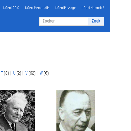
UGent 20.0
UGentMemorialis
UGentPassage
UGentMemorie?
Zoekveld
Zoek
Zoeken
T
(8)
U
(2)
V
(62)
W
(6)