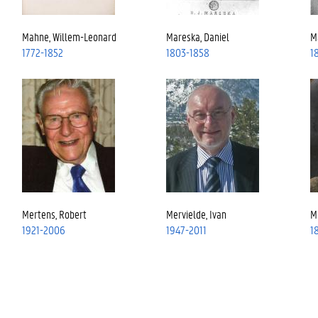
Mahne, Willem-Leonard
Mareska, Daniel
M
1772-1852
1803-1858
1
Mertens, Robert
Mervielde, Ivan
M
1921-2006
1947-2011
1