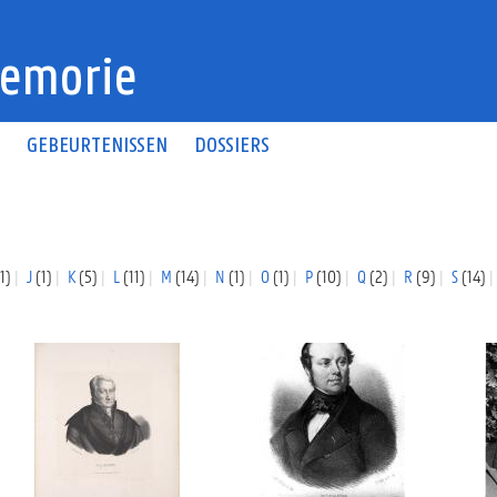
emorie
N
GEBEURTENISSEN
DOSSIERS
1)
J
(1)
K
(5)
L
(11)
M
(14)
N
(1)
O
(1)
P
(10)
Q
(2)
R
(9)
S
(14)