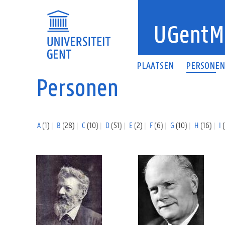
Overslaan en naar de inhoud gaan
UGentM
PLAATSEN
PERSONE
Personen
A
(1)
B
(28)
C
(10)
D
(51)
E
(2)
F
(6)
G
(10)
H
(16)
I
(