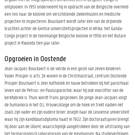
ontplooien. In 1951 onderneemt hij in opdracht van de Belgische overheid
een reis naar de kolonie om verschillende ziekenhuizen en medische
projecten te inspecteren. Bouckaert wordt later één van de drijvende
krachten achter de Gentse universiteitsprojecten in Afrika: het Ganda-
Congo project in de toenmalige Belgische kolonie in 1956 en het Butare
project in Rwanda tien jaar later.
Opgroeien in Oostende
Jean-Jacques Bouckaert is de vierde in een gezin van zeven kinderen.
Vader Prosper is arts. Ze wonen in de Christinastraat, centrum Oostende.
Prosper Bouckaert is zeer katholiek en nauw betrokken bij het parochiaal
leven van de Petrus- en Paulusparochie, waar hij ook voorzitter van de
kerkfabriek is. Thuis wordt Frans gesproken. De jonge Jean-Jacques volgt
de humaniora in het O.L. Vrouwcollege om de hoek en trekt nadien net
zoals zijn vader en zijn oudere broer Joseph naar de Leuvense universiteit
waar hij zijn kandidaatsdiploma haalt in 1922. Zijn doctoraatsjaren brengt
hij door aan de UGent, waarschijnlijk aangetrokken door de uitstraling van
het farmacologisch laboratorium van de Heymansen. Na studieverblijven