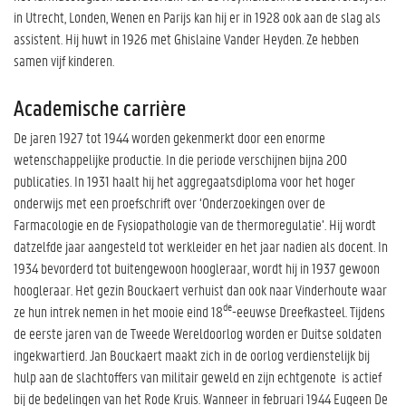
in Utrecht, Londen, Wenen en Parijs kan hij er in 1928 ook aan de slag als
assistent. Hij huwt in 1926 met Ghislaine Vander Heyden. Ze hebben
samen vijf kinderen.
Academische carrière
De jaren 1927 tot 1944 worden gekenmerkt door een enorme
wetenschappelijke productie. In die periode verschijnen bijna 200
publicaties. In 1931 haalt hij het aggregaatsdiploma voor het hoger
onderwijs met een proefschrift over ‘Onderzoekingen over de
Farmacologie en de Fysiopathologie van de thermoregulatie’. Hij wordt
datzelfde jaar aangesteld tot werkleider en het jaar nadien als docent. In
1934 bevorderd tot buitengewoon hoogleraar, wordt hij in 1937 gewoon
hoogleraar. Het gezin Bouckaert verhuist dan ook naar Vinderhoute waar
de
ze hun intrek nemen in het mooie eind 18
-eeuwse Dreefkasteel. Tijdens
de eerste jaren van de Tweede Wereldoorlog worden er Duitse soldaten
ingekwartierd. Jan Bouckaert maakt zich in de oorlog verdienstelijk bij
hulp aan de slachtoffers van militair geweld en zijn echtgenote is actief
bij de bedelingen van het Rode Kruis. Wanneer in februari 1944 Eugeen De