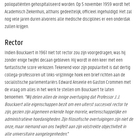
poliopatiënten gehospitaliseerd worden. Op 5 november 1959 wordt het
Academisch Ziekenhuis, althans gedeeltelijk, officieel ingehuldigd. Het zal
nog vele jaren duren alvorens alle medische disciplines er een onderdak
zullen krijgen.
Rector
Indien Bouckaert in 1961 niet tot rector zou zijn voorgedragen, was hij
zonder enige twijfel decaan gebleven. Hij wordt in één keer met een
fantastische score verkozen. Tekenend voor zijn populariteit is dat dertig
collega-professoren uit links-vrijzinnige hoek een brief richten aan de
socialistische parlementariërs Edward Anseele en Gaston Crommen met
de vraag om alles in het werk te stellen om Bouckaert te laten
benoemen.
“Wij delen allen de innige overtuiging dat Professor J. J.
Bouckaert alle eigenschappen bezit om een uiterst succesvol rector te
zijn, gezien zijn algemeen erkende hoge morele, wetenschappelijke en
administratieve hoedanigheden. Zijn filosofische overtuigingen zijn niet de
onze, maar niemand van ons twijfelt aan zijn volstrekte objectiviteit in
alle universitaire aangelegenheden."