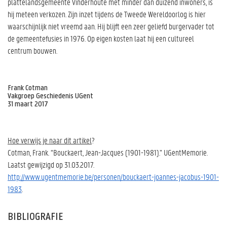
plattelandsgemeente Vinderhoute met minder dan duizend inwoners, is
hij meteen verkozen. Zijn inzet tijdens de Tweede Wereldoorlog is hier
waarschijnlijk niet vreemd aan. Hij blijft een zeer geliefd burgervader tot
de gemeentefusies in 1976. Op eigen kosten laat hij een cultureel
centrum bouwen.
Frank Cotman
Vakgroep Geschiedenis UGent
31 maart 2017
Hoe verwijs je naar dit artikel
?
Cotman, Frank. “Bouckaert, Jean-Jacques (1901-1981).” UGentMemorie.
Laatst gewijzigd op 31.03.2017.
http://www.ugentmemorie.be/personen/bouckaert-joannes-jacobus-1901-
1983
.
BIBLIOGRAFIE