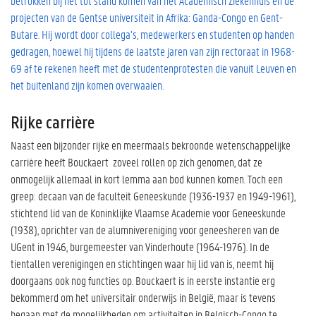
betrokken bij het tot stand komen van het Academisch Ziekenhuis en de
projecten van de Gentse universiteit in Afrika: Ganda-Congo en Gent-
Butare. Hij wordt door collega’s, medewerkers en studenten op handen
gedragen, hoewel hij tijdens de laatste jaren van zijn rectoraat in 1968-
69 af te rekenen heeft met de studentenprotesten die vanuit Leuven en
het buitenland zijn komen overwaaien.
Rijke carrière
Naast een bijzonder rijke en meermaals bekroonde wetenschappelijke
carrière heeft Bouckaert zoveel rollen op zich genomen, dat ze
onmogelijk allemaal in kort lemma aan bod kunnen komen. Toch een
greep: decaan van de faculteit Geneeskunde (1936-1937 en 1949-1961),
stichtend lid van de Koninklijke Vlaamse Academie voor Geneeskunde
(1938), oprichter van de alumnivereniging voor geneesheren van de
UGent in 1946, burgemeester van Vinderhoute (1964-1976). In de
tientallen verenigingen en stichtingen waar hij lid van is, neemt hij
doorgaans ook nog functies op. Bouckaert is in eerste instantie erg
bekommerd om het universitair onderwijs in België, maar is tevens
begaan met de mogelijkheden om activiteiten in Belgisch-Congo te