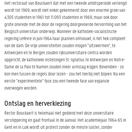
Het rectoraat van Bouckaert dat met een tweede ambtsperiode verlengd
wordt tot 1969, wordt niet enkel gekenmerkt door een enorme groei van
4.305 studenten in 1961 tot 11.093 studenten in 1969, maar ook door
grote onvrede met de door de regering doorgevoerde hervorming van het
Belgisch universitair onderwijs. Wanneer de katholiek-socialistische
regering Lefèvre in juni 1964 haar plannen ontvouwt, is het hek compleet
van de dam. De vrije universiteiten zouden mogen "uitzwermen", te
Antwerpen en te Bergen zouden rijksuniversitaire centra worden
opgericht, de katholieke instellingen St.-Ignatius te Antwerpen en Notre-
Dame de la Paix te Namen zouden meer armslag krijgen. Bovendien - zo
kon men tussen de regels door lezen - zou het hierbij niet blijven. Na een
eerste "experimentele" fase zou een tweede fase van expansie
overwogen worden.
Ontslag en herverkiezing
Rector Bouckaert is helemaal niet gediend met deze universitaire
versnippering en gaat frontaal in de aanval. Het academiejaar 1964-65 in
Gent en in Luik wordt uit protest zonder de minste luister, zonder