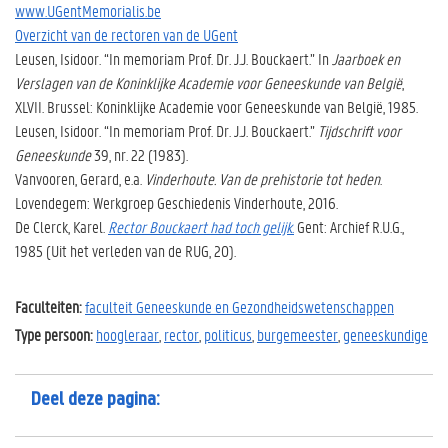
www.UGentMemorialis.be
Overzicht van de rectoren van de UGent
Leusen, Isidoor. “In memoriam Prof. Dr. J.J. Bouckaert.” In
Jaarboek en
Verslagen van de Koninklijke Academie voor Geneeskunde van België
,
XLVII. Brussel: Koninklijke Academie voor Geneeskunde van België, 1985.
Leusen, Isidoor. “In memoriam Prof. Dr. J.J. Bouckaert.”
Tijdschrift voor
Geneeskunde
39, nr. 22 (1983).
Vanvooren, Gerard, e.a.
Vinderhoute. Van de prehistorie tot heden
.
Lovendegem: Werkgroep Geschiedenis Vinderhoute, 2016.
De Clerck, Karel.
Rector Bouckaert had toch gelijk
.
Gent: Archief R.U.G.,
1985 (Uit het verleden van de RUG, 20).
Faculteiten:
faculteit Geneeskunde en Gezondheidswetenschappen
Type persoon:
hoogleraar
,
rector
,
politicus
,
burgemeester
,
geneeskundige
Deel deze pagina: