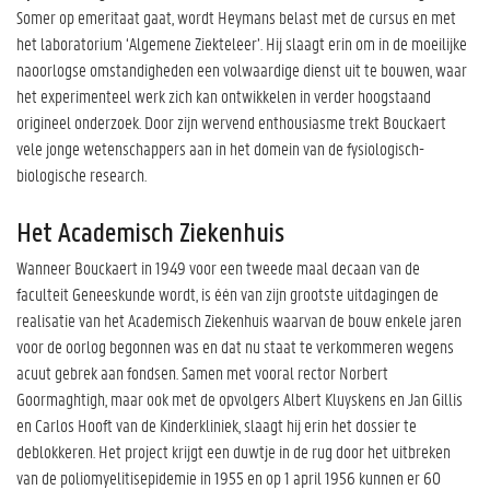
Somer op emeritaat gaat, wordt Heymans belast met de cursus en met
het laboratorium ‘Algemene Ziekteleer’. Hij slaagt erin om in de moeilijke
naoorlogse omstandigheden een volwaardige dienst uit te bouwen, waar
het experimenteel werk zich kan ontwikkelen in verder hoogstaand
origineel onderzoek. Door zijn wervend enthousiasme trekt Bouckaert
vele jonge wetenschappers aan in het domein van de fysiologisch-
biologische research.
Het Academisch Ziekenhuis
Wanneer Bouckaert in 1949 voor een tweede maal decaan van de
faculteit Geneeskunde wordt, is één van zijn grootste uitdagingen de
realisatie van het Academisch Ziekenhuis waarvan de bouw enkele jaren
voor de oorlog begonnen was en dat nu staat te verkommeren wegens
acuut gebrek aan fondsen. Samen met vooral rector Norbert
Goormaghtigh, maar ook met de opvolgers Albert Kluyskens en Jan Gillis
en Carlos Hooft van de Kinderkliniek, slaagt hij erin het dossier te
deblokkeren. Het project krijgt een duwtje in de rug door het uitbreken
van de poliomyelitisepidemie in 1955 en op 1 april 1956 kunnen er 60