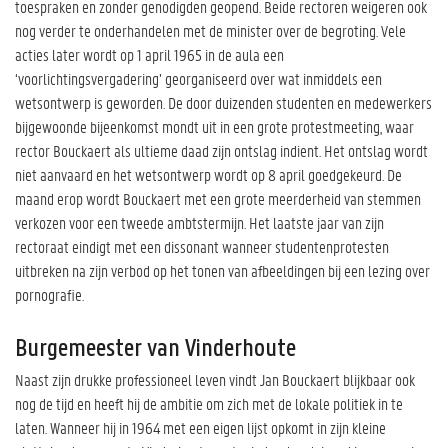
toespraken en zonder genodigden geopend. Beide rectoren weigeren ook
nog verder te onderhandelen met de minister over de begroting. Vele
acties later wordt op 1 april 1965 in de aula een
‘voorlichtingsvergadering’ georganiseerd over wat inmiddels een
wetsontwerp is geworden. De door duizenden studenten en medewerkers
bijgewoonde bijeenkomst mondt uit in een grote protestmeeting, waar
rector Bouckaert als ultieme daad zijn ontslag indient. Het ontslag wordt
niet aanvaard en het wetsontwerp wordt op 8 april goedgekeurd. De
maand erop wordt Bouckaert met een grote meerderheid van stemmen
verkozen voor een tweede ambtstermijn. Het laatste jaar van zijn
rectoraat eindigt met een dissonant wanneer studentenprotesten
uitbreken na zijn verbod op het tonen van afbeeldingen bij een lezing over
pornografie.
Burgemeester van Vinderhoute
Naast zijn drukke professioneel leven vindt Jan Bouckaert blijkbaar ook
nog de tijd en heeft hij de ambitie om zich met de lokale politiek in te
laten. Wanneer hij in 1964 met een eigen lijst opkomt in zijn kleine