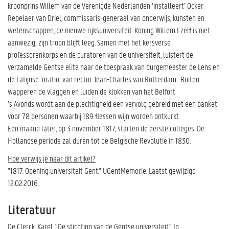
kroonprins Willem van de Verenigde Nederlanden ‘installeert’ Ocker
Repelaer van Driel, commissaris-generaal van onderwijs, kunsten en
wetenschappen, de nieuwe rijksuniversiteit. Koning Willem I zelf is niet
aanwezig; zijn troon blijft leeg. Samen met het kersverse
professorenkorps en de curatoren van de universiteit, luistert de
verzamelde Gentse elite naar de toespraak van burgemeester de Lens en
de Latijnse ‘oratio’ van rector Jean-Charles van Rotterdam. Buiten
wapperen de vlaggen en luiden de klokken van het Belfort
’s Avonds wordt aan de plechtigheid een vervolg gebreid met een banket
voor 78 personen waarbij 189 flessen wijn worden ontkurkt.
Een maand later, op 3 november 1817, starten de eerste colleges. De
Hollandse periode zal duren tot de Belgische Revolutie in 1830.
Hoe verwijs je naar dit artikel?
"1817. Opening universiteit Gent." UGentMemorie. Laatst gewijzigd
12.02.2016.
Literatuur
De Clerck, Karel. "De stichting van de Gentse universiteit." In