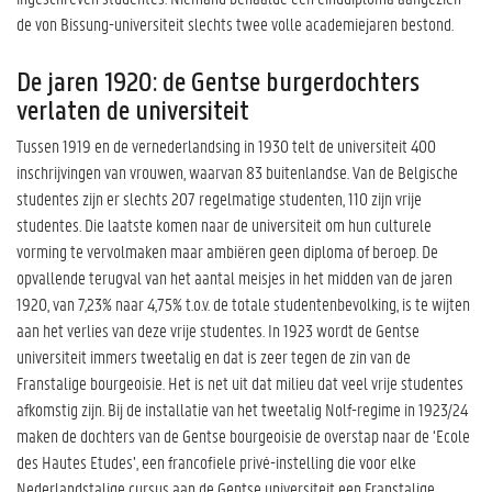
de von Bissung-universiteit slechts twee volle academiejaren bestond.
De jaren 1920: de Gentse burgerdochters
verlaten de universiteit
Tussen 1919 en de vernederlandsing in 1930 telt de universiteit 400
inschrijvingen van vrouwen, waarvan 83 buitenlandse. Van de Belgische
studentes zijn er slechts 207 regelmatige studenten, 110 zijn vrije
studentes. Die laatste komen naar de universiteit om hun culturele
vorming te vervolmaken maar ambiëren geen diploma of beroep. De
opvallende terugval van het aantal meisjes in het midden van de jaren
1920, van 7,23% naar 4,75% t.o.v. de totale studentenbevolking, is te wijten
aan het verlies van deze vrije studentes. In 1923 wordt de Gentse
universiteit immers tweetalig en dat is zeer tegen de zin van de
Franstalige bourgeoisie. Het is net uit dat milieu dat veel vrije studentes
afkomstig zijn. Bij de installatie van het tweetalig Nolf-regime in 1923/24
maken de dochters van de Gentse bourgeoisie de overstap naar de ‘Ecole
des Hautes Etudes’, een francofiele privé-instelling die voor elke
Nederlandstalige cursus aan de Gentse universiteit een Franstalige