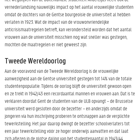
vernederlandsing nauwelijks impact op het aantal vrouwelijke studenten
omdat de dochters van de Gentse bourgeoisie de universiteit al hebben
verlaten in 1923. Wat de impact van de vrouwonvriendelijke
anticrisismaatregelen betreft, kan verondersteld worden dat het aantal
vrouwen aan de universiteit misschien nog wat sneller was gestegen,
mochten die maatregelen er niet geweest zijn.
Tweede Wereldoorlog
Aan de vooravond van de Tweede Wereldoorlog is de vrouwelijke
aanwezigheid aan de Gentse universiteit gestegen tot 14% van de totale
studentenpopulatie. Tijdens de oorlog blijft de universiteit gewoon open
en ze trekt in 1942/43 een recordaantal mannen en vrouwen aan. Dat is te
verklaren doordat Gent de studenten van de ULB opvangt – de Brusselse
universiteit werd gesloten door de bezetter – en anderzijds omdat de
jongeren via hun inschrijving proberen te ontsnappen aan de verplichte
tewerkstelling. Het jaar daarop dwingt de bezetter schoolverlaters tot
een jaar tewerkstelling vóór ze hoger onderwijs aanvatten en dat laat
zich aflezen in de plotse daling van het studentenaantal in 1943/44.