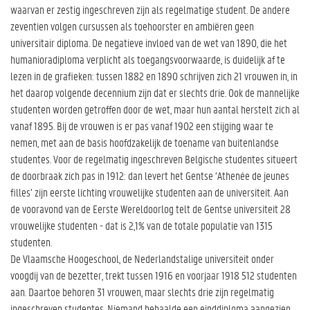
waarvan er zestig ingeschreven zijn als regelmatige student. De andere
zeventien volgen cursussen als toehoorster en ambiëren geen
universitair diploma. De negatieve invloed van de wet van 1890, die het
humanioradiploma verplicht als toegangsvoorwaarde, is duidelijk af te
lezen in de grafieken: tussen 1882 en 1890 schrijven zich 21 vrouwen in, in
het daarop volgende decennium zijn dat er slechts drie. Ook de mannelijke
studenten worden getroffen door de wet, maar hun aantal herstelt zich al
vanaf 1895. Bij de vrouwen is er pas vanaf 1902 een stijging waar te
nemen, met aan de basis hoofdzakelijk de toename van buitenlandse
studentes. Voor de regelmatig ingeschreven Belgische studentes situeert
de doorbraak zich pas in 1912: dan levert het Gentse ‘Athenée de jeunes
filles’ zijn eerste lichting vrouwelijke studenten aan de universiteit. Aan
de vooravond van de Eerste Wereldoorlog telt de Gentse universiteit 28
vrouwelijke studenten - dat is 2,1% van de totale populatie van 1315
studenten.
De Vlaamsche Hoogeschool, de Nederlandstalige universiteit onder
voogdij van de bezetter, trekt tussen 1916 en voorjaar 1918 512 studenten
aan. Daartoe behoren 31 vrouwen, maar slechts drie zijn regelmatig
ingeschreven studentes. Niemand behaalde een einddiploma aangezien