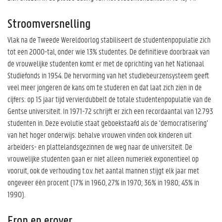
Stroomversnelling
Vlak na de Tweede Wereldoorlog stabiliseert de studentenpopulatie zich
tot een 2000-tal, onder wie 13% studentes. De definitieve doorbraak van
de vrouwelijke studenten komt er met de oprichting van het Nationaal
Studiefonds in 1954. De hervorming van het studiebeurzensysteem geeft
veel meer jongeren de kans om te studeren en dat laat zich zien in de
cijfers: op 15 jaar tijd vervierdubbelt de totale studentenpopulatie van de
Gentse universiteit. In 1971-72 schrijft er zich een recordaantal van 12.793
studenten in. Deze evolutie staat geboekstaafd als de ‘democratisering’
van het hoger onderwijs: behalve vrouwen vinden ook kinderen uit
arbeiders- en plattelandsgezinnen de weg naar de universiteit. De
vrouwelijke studenten gaan er niet alleen numeriek exponentieel op
vooruit, ook de verhouding t.o.v. het aantal mannen stijgt elk jaar met
ongeveer één procent (17% in 1960, 27% in 1970; 36% in 1980; 45% in
1990).
Erop en erover