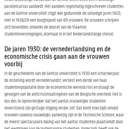
parallelcursus aanbiedt. Het aandeel regelmatig ingeschreven studentes
aan de Gentse universiteit stijgt wél gedurende de volledige jaren 1920,
met in 1928/29 een hoogtepunt van 69 vrouwen. De vrouwen schrijven
zich bovendien, ondanks de boycot van de Vlaamse
studentenverenigingen, allemaal in in het Nederlandstalige stelsel.
De jaren 1930: de vernederlandsing en de
economische crisis gaan aan de vrouwen
voorbij
In de geschiedenis van de Gentse universiteit is 1930 een scharnierjaar:
de instelling wordt vernederlandst, verliest een derde van haar
studentenpopulatie door de economische wereldcrisis en draagt de
gevolgen van de anticrisismaatregelen van de Belgische overheid. Het is
dus des te opmerkelijker dat het aantal vrouwelijke studenten
onverstoord zijn gestage stijging verder zet. Dat komt enerzijds omdat
vrouwen sowieso nauwelijks aanwezig zijn in de Technische Scholen, waar
de meest spectaculaire daling van het aantal studenten plaatsvindt door
het wegblijven van de buitenlandse studenten. Anderzijds heeft ook de