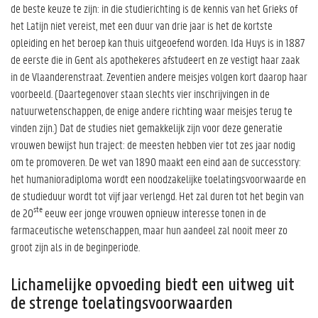
de beste keuze te zijn: in die studierichting is de kennis van het Grieks of
het Latijn niet vereist, met een duur van drie jaar is het de kortste
opleiding en het beroep kan thuis uitgeoefend worden. Ida Huys is in 1887
de eerste die in Gent als apothekeres afstudeert en ze vestigt haar zaak
in de Vlaanderenstraat. Zeventien andere meisjes volgen kort daarop haar
voorbeeld. (Daartegenover staan slechts vier inschrijvingen in de
natuurwetenschappen, de enige andere richting waar meisjes terug te
vinden zijn.) Dat de studies niet gemakkelijk zijn voor deze generatie
vrouwen bewijst hun traject: de meesten hebben vier tot zes jaar nodig
om te promoveren. De wet van 1890 maakt een eind aan de successtory:
het humanioradiploma wordt een noodzakelijke toelatingsvoorwaarde en
de studieduur wordt tot vijf jaar verlengd. Het zal duren tot het begin van
ste
de 20
eeuw eer jonge vrouwen opnieuw interesse tonen in de
farmaceutische wetenschappen, maar hun aandeel zal nooit meer zo
groot zijn als in de beginperiode.
Lichamelijke opvoeding biedt een uitweg uit
de strenge toelatingsvoorwaarden