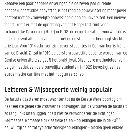
Behalve een paar dappere enkelingen die de zeven jaar durende
geneeskundestudies aanvatten, is het rond de eeuwwisseling maar pover
gesteld met de vrouwelijke aanwezigheid aan de universiteit. Een nieuwe
‘boost’ komt er met de oprichting van het Hoger Instituut voor
Lichamelijke Opvoeding (HILO) in 1908: de enige toelatingsvoorwaarde is
het succesvol afleggen van een proef en de studieduur bedraagt slechts
drie jaar. Vóór 1914 schrijven zich zeven studentes in. Een van hen is Irène
van de Bracht. Zij zal in 1919 de eerste vrouwelijke docente worden van de
Gentse universiteit: ze geeft het praktijkvak Bijzondere methodeleer van
de gymnastiek aan de vrouwelijke studenten. In 1925 bevestigt ze haar
academische carrière met het hoogleraarschap.
Letteren & Wijsbegeerte weinig populair
De faculteit Letteren moet wachten tot na de Eerste Wereldoorlog om
haar eerste generatie vrouwen te ontvangen. Dat de vrouwen de faculteit
zo lang links laten liggen, hoeft niet te verwonderen: de richtingen
ste
Germaanse, Romaanse of klassieke talen – opleidingen die in de 20
eeuw uitgroeien tot typische ‘meisjesopleidingen’ – bieden geen enkele