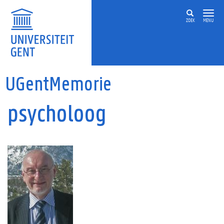
Overslaan en naar de inhoud gaan
ZOEK
MENU
UGentMemorie
psycholoog