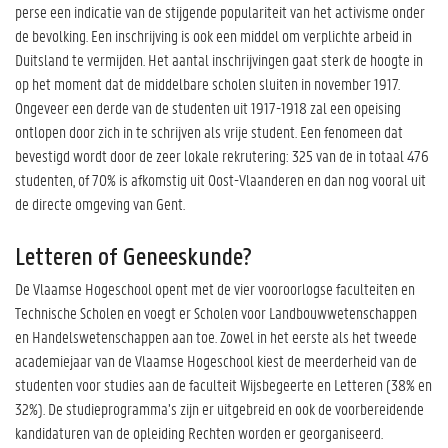
perse een indicatie van de stijgende populariteit van het activisme onder
de bevolking. Een inschrijving is ook een middel om verplichte arbeid in
Duitsland te vermijden. Het aantal inschrijvingen gaat sterk de hoogte in
op het moment dat de middelbare scholen sluiten in november 1917.
Ongeveer een derde van de studenten uit 1917-1918 zal een opeising
ontlopen door zich in te schrijven als vrije student. Een fenomeen dat
bevestigd wordt door de zeer lokale rekrutering: 325 van de in totaal 476
studenten, of 70% is afkomstig uit Oost-Vlaanderen en dan nog vooral uit
de directe omgeving van Gent.
Letteren of Geneeskunde?
De Vlaamse Hogeschool opent met de vier vooroorlogse faculteiten en
Technische Scholen en voegt er Scholen voor Landbouwwetenschappen
en Handelswetenschappen aan toe. Zowel in het eerste als het tweede
academiejaar van de Vlaamse Hogeschool kiest de meerderheid van de
studenten voor studies aan de faculteit Wijsbegeerte en Letteren (38% en
32%). De studieprogramma’s zijn er uitgebreid en ook de voorbereidende
kandidaturen van de opleiding Rechten worden er georganiseerd.