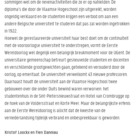
sommigen wel om de nevenactiviteiten die ze er op nahielden. De
diploma’s die door de Vlaamse Hogeschool zijn uitgereikt, worden
ongeldig verklaard en de studenten krijgen een verbod om aan een
andere Belgische universiteit te studeren dat pas zal worden ingetrokken
in 1922.
Hoewel de gerestaureerde universiteit haar best doet om de continuïteit
met de vooroorlogse universiteit te onderstrepen, vormt de Eerste
Wereldoorlog wel degelijk een belangrijk breukmoment voor de UGent. De
universitaire gemeenschap betreurt gesneuvelde studenten en docenten
en verschillende grootgewichten gaan, getekend en verouderd door de
oorlog, op emeritaat. De universiteit verwelkomt 43 nieuwe professoren.
Daarnaast houdt de universiteit aan de Vlaamse Hogeschool twee
gebouwen over die onder Duits bewind waren verworven: het
studentenhuis in de Sint-Pietersnieuwstraat en Hotel van Crombrugge op
de hoek van de Voldersstraat en Korte Meer. Maar de belangrijkste erfenis
aan de Eerste Wereldoorlog is allicht dat de kwestie van de
vernederlandsing tijdelijk verbrand en onbespreekbaar is geworden.
Kristof Loockx en Fien Danniau