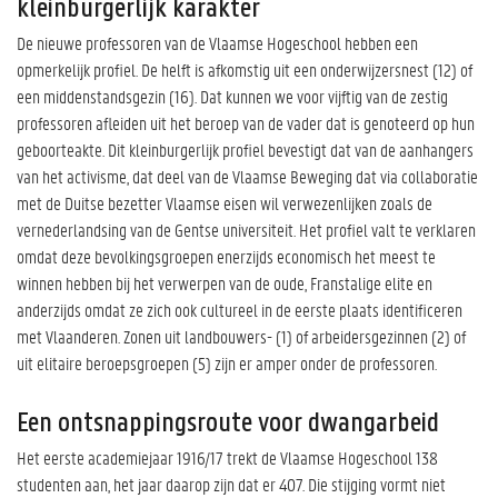
kleinburgerlijk karakter
De nieuwe professoren van de Vlaamse Hogeschool hebben een
opmerkelijk profiel. De helft is afkomstig uit een onderwijzersnest (12) of
een middenstandsgezin (16). Dat kunnen we voor vijftig van de zestig
professoren afleiden uit het beroep van de vader dat is genoteerd op hun
geboorteakte. Dit kleinburgerlijk profiel bevestigt dat van de aanhangers
van het activisme, dat deel van de Vlaamse Beweging dat via collaboratie
met de Duitse bezetter Vlaamse eisen wil verwezenlijken zoals de
vernederlandsing van de Gentse universiteit. Het profiel valt te verklaren
omdat deze bevolkingsgroepen enerzijds economisch het meest te
winnen hebben bij het verwerpen van de oude, Franstalige elite en
anderzijds omdat ze zich ook cultureel in de eerste plaats identificeren
met Vlaanderen. Zonen uit landbouwers- (1) of arbeidersgezinnen (2) of
uit elitaire beroepsgroepen (5) zijn er amper onder de professoren.
Een ontsnappingsroute voor dwangarbeid
Het eerste academiejaar 1916/17 trekt de Vlaamse Hogeschool 138
studenten aan, het jaar daarop zijn dat er 407. Die stijging vormt niet