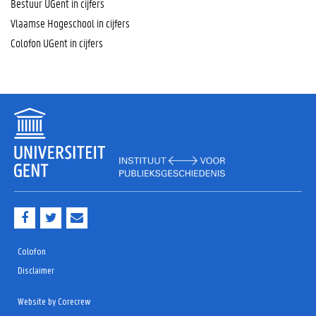
Bestuur UGent in cijfers
Vlaamse Hogeschool in cijfers
Colofon UGent in cijfers
F
T
M
a
w
a
c
i
i
e
t
l
Colofon
b
t
Disclaimer
o
e
o
r
k
Website by Corecrew