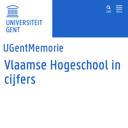
Overslaan en naar de inhoud gaan
ZOEK
MENU
UGentMemorie
Vlaamse Hogeschool in
cijfers