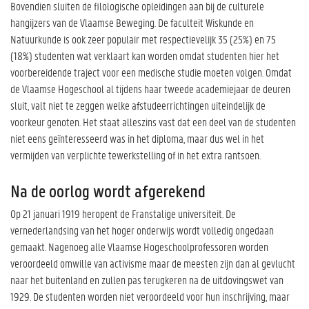
Bovendien sluiten de filologische opleidingen aan bij de culturele
hangijzers van de Vlaamse Beweging. De faculteit Wiskunde en
Natuurkunde is ook zeer populair met respectievelijk 35 (25%) en 75
(18%) studenten wat verklaart kan worden omdat studenten hier het
voorbereidende traject voor een medische studie moeten volgen. Omdat
de Vlaamse Hogeschool al tijdens haar tweede academiejaar de deuren
sluit, valt niet te zeggen welke afstudeerrichtingen uiteindelijk de
voorkeur genoten. Het staat alleszins vast dat een deel van de studenten
niet eens geïnteresseerd was in het diploma, maar dus wel in het
vermijden van verplichte tewerkstelling of in het extra rantsoen.
Na de oorlog wordt afgerekend
Op 21 januari 1919 heropent de Franstalige universiteit. De
vernederlandsing van het hoger onderwijs wordt volledig ongedaan
gemaakt. Nagenoeg alle Vlaamse Hogeschoolprofessoren worden
veroordeeld omwille van activisme maar de meesten zijn dan al gevlucht
naar het buitenland en zullen pas terugkeren na de uitdovingswet van
1929. De studenten worden niet veroordeeld voor hun inschrijving, maar