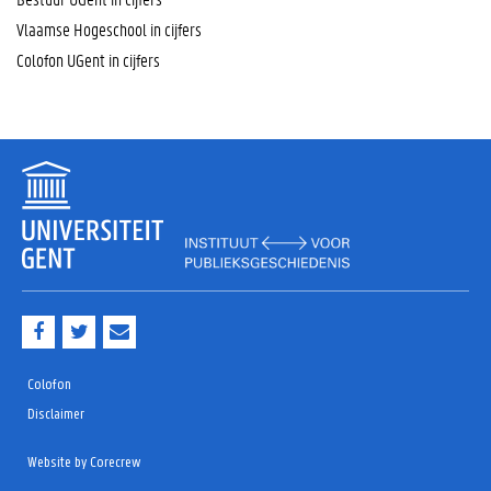
Vlaamse Hogeschool in cijfers
Colofon UGent in cijfers
F
T
M
a
w
a
c
i
i
e
t
l
Colofon
b
t
Disclaimer
o
e
o
r
k
Website by Corecrew