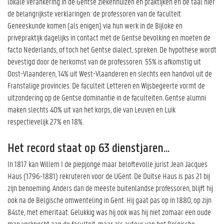
lokale verankering in de Gentse ziekenhuizen en praktijken en de taal hier
de belangrijkste verklaringen: de professoren van de faculteit
Geneeskunde komen (als enigen) via hun werk in de Bijloke en
privépraktijk dagelijks in contact met de Gentse bevolking en moeten de
facto Nederlands, of toch het Gentse dialect, spreken. De hypothese wordt
bevestigd door de herkomst van de professoren: 55% is afkomstig uit
Oost-Vlaanderen, 14% uit West-Vlaanderen en slechts een handvol uit de
Franstalige provincies. De faculteit Letteren en Wijsbegeerte vormt de
uitzondering op de Gentse dominantie in de faculteiten. Gentse alumni
maken slechts 40% uit van het korps, die van Leuven en Luik
respectievelijk 27% en 18%.
Het record staat op 63 dienstjaren...
In 1817 kan Willem I de piepjonge maar beloftevolle jurist Jean Jacques
Haus (1796-1881) rekruteren voor de UGent. De Duitse Haus is pas 21 bij
zijn benoeming. Anders dan de meeste buitenlandse professoren, blijft hij
ook na de Belgische omwenteling in Gent. Hij gaat pas op in 1880, op zijn
84ste, met emeritaat. Gelukkig was hij ook was hij niet zomaar een oude
man verknocht aan de faculteit, maar als auteur van het Belgische