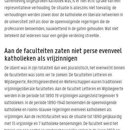
samenleving uitgesproken katholiek was, is er niet echt sprake van een
representatieve verhouding. De situatie is alleszins niet toevallig: de
verhoudingen werden zowel door de katholieke en liberale netwerken in
de universiteit zelf als door de opeenvolgende regeringen die de
professoren benoemden, nauwlettend in de gaten gehouden. Wat niet
betekent dat iedereen naar een gelijke verdeling streefde...
Aan de faculteiten zaten niet perse evenveel
katholieken als vrijzinnigen
De UGent was in zijn totaliteit dan wel pluralistisch, het evenwicht binnen
de faculteiten was soms ver te zoeken. De faculteiten Letteren en
Wijsbegeerte, Rechtsgeleerdheid en Wetenschappen waren traditioneel
vrijzinnige/liberale faculteiten. Aan de faculteit Letteren en Wijsbegeerte
werden in de periode tot 1890 19 vrijzinnigen aangesteld tegenover 9
katholieken. In de periode 1890-1940 benoemden de opeenvolgende
katholieke en rooms-blauwe regeringen evenveel katholieken als
vrijzinnigen. Aan de rechtsfaculteit was de situatie tot 1890 gelijkaardig
met 15 vrijzinnige en 7 katholieke benoemingen. De faculteit werd het