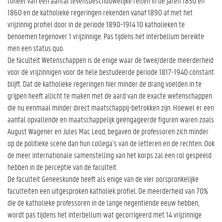
toneel van een aantal levensbeschouwelijke rellen in de jaren 1850 en
1860 en de katholieke regeringen rekenden vanaf 1890 af met het
vrijzinnig profiel door in de periode 1890-1914 10 katholieken te
benoemen tegenover 1 vrijzinnige. Pas tijdens het interbellum bereikte
men een status quo.
De faculteit Wetenschappen is de enige waar de twee/derde meerderheid
voor de vrijzinnigen voor de hele bestudeerde periode 1817-1940 constant
blijft. Dat de katholieke regeringen hier minder de drang voelden in te
grijpen heeft allicht te maken met de aard van de exacte wetenschappen
die nu eenmaal minder direct maatschappij-betrokken zijn. Hoewel er een
aantal opvallende en maatschappelijk geëngageerde figuren waren zoals
August Wagener en Jules Mac Leod, begaven de professoren zich minder
op de politieke scène dan hun collega’s van de letteren en de rechten. Ook
de meer internationale samenstelling van het korps zal een rol gespeeld
hebben in de perceptie van de faculteit.
De faculteit Geneeskunde heeft als enige van de vier oorspronkelijke
faculteiten een uitgesproken katholiek profiel. De meerderheid van 70%
die de katholieke professoren in de lange negentiende eeuw hebben,
wordt pas tijdens het interbellum wat gecorrigeerd met 14 vrijzinnige