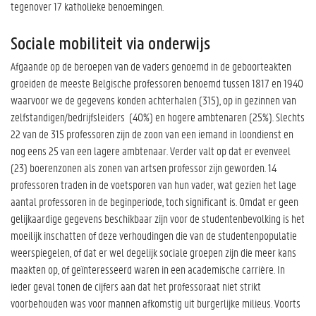
tegenover 17 katholieke benoemingen.
Sociale mobiliteit via onderwijs
Afgaande op de beroepen van de vaders genoemd in de geboorteakten
groeiden de meeste Belgische professoren benoemd tussen 1817 en 1940
waarvoor we de gegevens konden achterhalen (315), op in gezinnen van
zelfstandigen/bedrijfsleiders (40%) en hogere ambtenaren (25%). Slechts
22 van de 315 professoren zijn de zoon van een iemand in loondienst en
nog eens 25 van een lagere ambtenaar. Verder valt op dat er evenveel
(23) boerenzonen als zonen van artsen professor zijn geworden. 14
professoren traden in de voetsporen van hun vader, wat gezien het lage
aantal professoren in de beginperiode, toch significant is. Omdat er geen
gelijkaardige gegevens beschikbaar zijn voor de studentenbevolking is het
moeilijk inschatten of deze verhoudingen die van de studentenpopulatie
weerspiegelen, of dat er wel degelijk sociale groepen zijn die meer kans
maakten op, of geïnteresseerd waren in een academische carrière. In
ieder geval tonen de cijfers aan dat het professoraat niet strikt
voorbehouden was voor mannen afkomstig uit burgerlijke milieus. Voorts