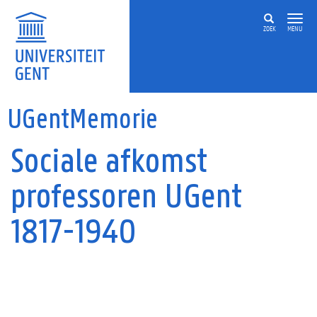
Overslaan en naar de inhoud gaan
ZOEK
MENU
UGentMemorie
Sociale afkomst
professoren UGent
1817-1940