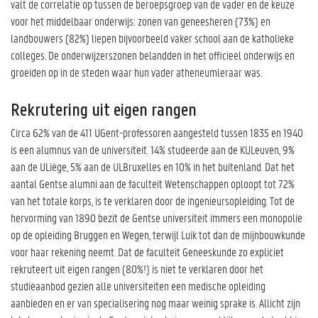
valt de correlatie op tussen de beroepsgroep van de vader en de keuze
voor het middelbaar onderwijs: zonen van geneesheren (73%) en
landbouwers (82%) liepen bijvoorbeeld vaker school aan de katholieke
colleges. De onderwijzerszonen belandden in het officieel onderwijs en
groeiden op in de steden waar hun vader atheneumleraar was.
Rekrutering uit eigen rangen
Circa 62% van de 411 UGent-professoren aangesteld tussen 1835 en 1940
is een alumnus van de universiteit. 14% studeerde aan de KULeuven, 9%
aan de ULiège, 5% aan de ULBruxelles en 10% in het buitenland. Dat het
aantal Gentse alumni aan de faculteit Wetenschappen oploopt tot 72%
van het totale korps, is te verklaren door de ingenieursopleiding. Tot de
hervorming van 1890 bezit de Gentse universiteit immers een monopolie
op de opleiding Bruggen en Wegen, terwijl Luik tot dan de mijnbouwkunde
voor haar rekening neemt. Dat de faculteit Geneeskunde zo expliciet
rekruteert uit eigen rangen (80%!) is niet te verklaren door het
studieaanbod gezien alle universiteiten een medische opleiding
aanbieden en er van specialisering nog maar weinig sprake is. Allicht zijn