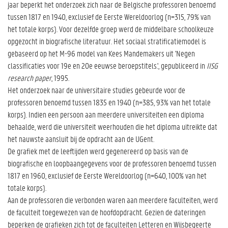
jaar beperkt het onderzoek zich naar de Belgische professoren benoemd
tussen 1817 en 1940, exclusief de Eerste Wereldoorlog (n=315, 79% van
het totale korps). Voor dezelfde groep werd de middelbare schoolkeuze
opgezocht in biografische literatuur. Het sociaal stratificatiemodel is
gebaseerd op het M-96 model van Kees Mandemakers uit 'Negen
classificaties voor 19e en 20e eeuwse beroepstitels.', gepubliceerd in
IISG
research paper
, 1995.
Het onderzoek naar de universitaire studies gebeurde voor de
professoren benoemd tussen 1835 en 1940 (n=385, 93% van het totale
korps). Indien een persoon aan meerdere universiteiten een diploma
behaalde, werd die universiteit weerhouden die het diploma uitreikte dat
het nauwste aansluit bij de opdracht aan de UGent.
De grafiek met de leeftijden werd gegenereerd op basis van de
biografische en loopbaangegevens voor de professoren benoemd tussen
1817 en 1960, exclusief de Eerste Wereldoorlog (n=640, 100% van het
totale korps).
Aan de professoren die verbonden waren aan meerdere faculteiten, werd
de faculteit toegewezen van de hoofdopdracht. Gezien de dateringen
beperken de grafieken zich tot de faculteiten Letteren en Wijsbegeerte