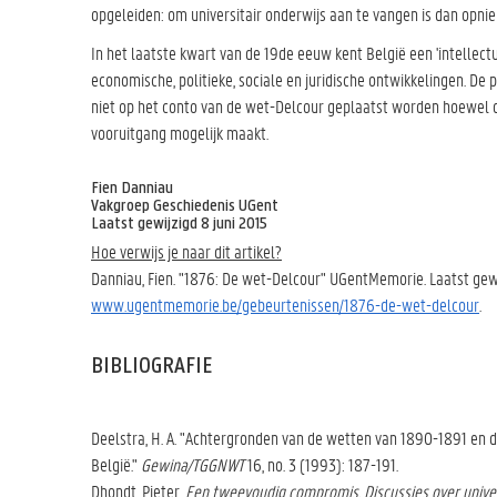
opgeleiden: om universitair onderwijs aan te vangen is dan opn
In het laatste kwart van de 19de eeuw kent België een 'intellec
economische, politieke, sociale en juridische ontwikkelingen. De
niet op het conto van de wet-Delcour geplaatst worden hoewel di
vooruitgang mogelijk maakt.
Fien Danniau
Vakgroep Geschiedenis UGent
Laatst gewijzigd 8 juni 2015
Hoe verwijs je naar dit artikel?
Danniau, Fien. "1876: De wet-Delcour" UGentMemorie. Laatst gewi
www.ugentmemorie.be/gebeurtenissen/1876-de-wet-delcour
.
BIBLIOGRAFIE
Deelstra, H. A. "Achtergronden van de wetten van 1890-1891 en d
België."
Gewina/TGGNWT
16, no. 3 (1993): 187-191.
Dhondt, Pieter.
Een tweevoudig compromis. Discussies over unive