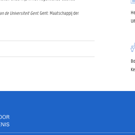
He
an de Universiteit Gent.
Gent: Maatschappij der
Ui
Bo
Ke