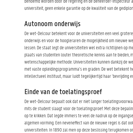
benoemd worden door de regering en de beheerder-inspecteur a
universiteit, geen enkele garantie op de kwaliteit van de gedipl
Autonoom onderwijs
De wet-Delcour betekent voor de universiteiten een veel groter
onderwijs en voor de hoogleraren de mogelijkheid om nieuwe wet
lessen. De staat legt de universiteiten wel extra richtlijnen op m
plaats van studenten louter theoretische kennis aan te bieden, m
wetenschappelijke methode. Universiteiten kunnen dankzij de we
met vaste opleidingsprogramma’s en graden. De wet betekent het 
intellectueel instituut, maar luidt tegelijkertijd haar ‘bevrijding 
Einde van de toelatingsproef
De wet-Delcour bepaalt ook dat er niet langer toelatingsvoorwaard
mits de student slaagt voor de toelatingsproef. Met deze bepali
op te krikken. Dat legde immers te veel de nadruk op de ingangs
algemen vorming. Een neveneffect van de nieuwe regel is dat oo
universiteiten. In 1890 zal men op deze beslissing terugkomen