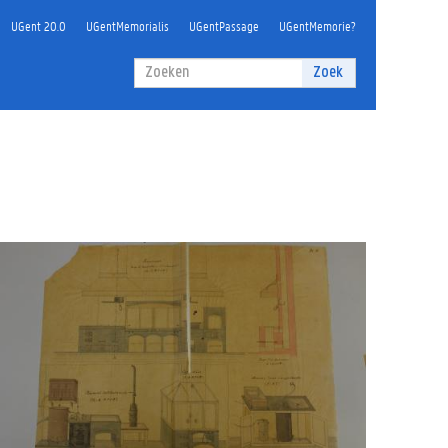
UGent 20.0
UGentMemorialis
UGentPassage
UGentMemorie?
Zoekveld
Zoek
Zoeken