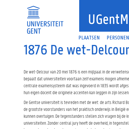
Overslaan en naar de inhoud gaan
UGentM
PLAATSEN
PERSONE
1876 De wet-Delcou
De wet-Delcour van 20 mei 1876 is een mijlpaal in de verwetensch
bepaalt dat universiteiten voortaan zelf examens mogen afneme
centrale examensysteem dat was ingevoerd in 1835 wordt afges
hun eigen docent die originele accenten kan leggen in zijn lessen
De Gentse universiteit is tevreden met de wet: de arts Richard B
de grootste voorstanders van het praktisch onderwijs in België e
kunnen overtuigen. De tegenstanders stellen zich vragen bij de k
universiteiten. Zonder central jury heeft de overheid, in tegenste