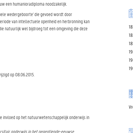
ieuw een humanioradiploma noodzakelijk.
tuele wedergeboorte' die gevoed wordt door
 periode van intellectuele openheid en herbronning kan
18
e natuurlijk wel bijdroeg tot een omgeving die deze
18
18
19
19
19
jzigd op 08.06.2015.
Vr
e invloed op het natuurwetenschappelijk onderwijs in
rsitair onderwijs in het negentiende-eeuwse