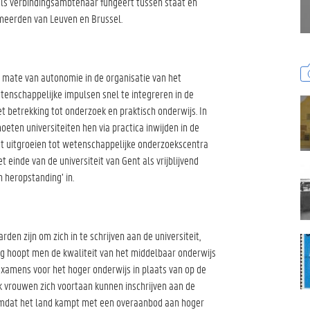
ls verbindingsambtenaar fungeert tussen staat en
omeerden van Leuven en Brussel.
e mate van autonomie in de organisatie van het
enschappelijke impulsen snel te integreren in de
et betrekking tot onderzoek en praktisch onderwijs. In
oeten universiteiten hen via practica inwijden in de
t uitgroeien tot wetenschappelijke onderzoekscentra
einde van de universiteit van Gent als vrijblijvend
en heropstanding’ in.
en zijn om zich in te schrijven aan de universiteit,
ng hoopt men de kwaliteit van het middelbaar onderwijs
examens voor het hoger onderwijs in plaats van op de
k vrouwen zich voortaan kunnen inschrijven aan de
 omdat het land kampt met een overaanbod aan hoger