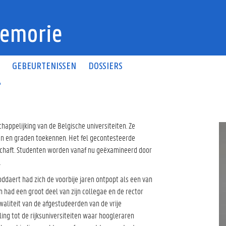
emorie
N
GEBEURTENISSEN
DOSSIERS
r
appelijking van de Belgische universiteiten. Ze
n en graden toekennen. Het fel gecontesteerde
chaft. Studenten worden vanaf nu geëxamineerd door
.
oddaert had zich de voorbije jaren ontpopt als een van
n had een groot deel van zijn collegae en de rector
waliteit van de afgestudeerden van de vrije
lling tot de rijksuniversiteiten waar hoogleraren