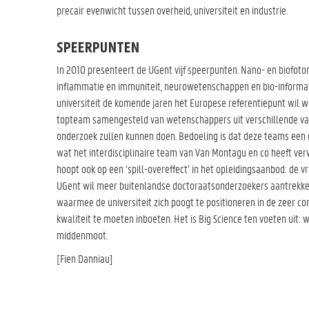
precair evenwicht tussen overheid, universiteit en industrie.
SPEERPUNTEN
In 2010 presenteert de UGent vijf speerpunten. Nano- en biofot
inflammatie en immuniteit, neurowetenschappen en bio-informa
universiteit de komende jaren hét Europese referentiepunt wil 
topteam samengesteld van wetenschappers uit verschillende v
onderzoek zullen kunnen doen. Bedoeling is dat deze teams een go
wat het interdisciplinaire team van Van Montagu en co heeft verw
hoopt ook op een ‘spill-overeffect’ in het opleidingsaanbod: de v
UGent wil meer buitenlandse doctoraatsonderzoekers aantrekken
waarmee de universiteit zich poogt te positioneren in de zeer 
kwaliteit te moeten inboeten. Het is Big Science ten voeten uit: wi
middenmoot.
[Fien Danniau]