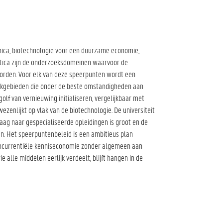
onica, biotechnologie voor een duurzame economie,
tica zijn de onderzoeksdomeinen waarvoor de
worden. Voor elk van deze speerpunten wordt een
akgebieden die onder de beste omstandigheden aan
lf van vernieuwing initialiseren, vergelijkbaar met
ezenlijkt op vlak van de biotechnologie. De universiteit
raag naar gespecialiseerde opleidingen is groot en de
. Het speerpuntenbeleid is een ambitieus plan
concurrentiële kenniseconomie zonder algemeen aan
e alle middelen eerlijk verdeelt, blijft hangen in de