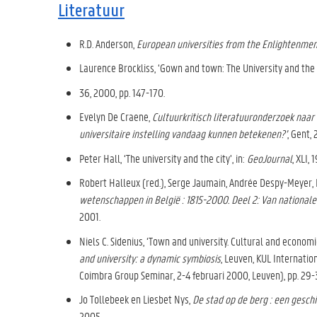
Literatuur
R.D. Anderson,
European universities from the Enlightenmen
Laurence Brockliss, ‘Gown and town: The University and the C
36, 2000, pp. 147-170.
Evelyn De Craene,
Cultuurkritisch literatuuronderzoek naar 
universitaire instelling vandaag kunnen betekenen?’
, Gent,
Peter Hall, ‘The university and the city’, in:
GeoJournal
, XLI,
Robert Halleux (red.), Serge Jaumain, Andrée Despy-Meyer, P
wetenschappen in België : 1815-2000. Deel 2: Van nationa
2001.
Niels C. Sidenius, ‘Town and university. Cultural and economic
and university: a dynamic symbiosis
, Leuven, KUL Internatio
Coimbra Group Seminar, 2-4 februari 2000, Leuven), pp. 29-
Jo Tollebeek en Liesbet Nys,
De stad op de berg : een gesch
2005.