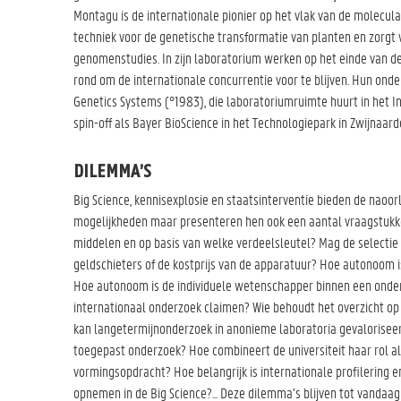
Montagu is de internationale pionier op het vlak van de moleculai
techniek voor de genetische transformatie van planten en zorgt 
genomenstudies. In zijn laboratorium werken op het einde van 
rond om de internationale concurrentie voor te blijven. Hun onde
Genetics Systems (°1983), die laboratoriumruimte huurt in het I
spin-off als Bayer BioScience in het Technologiepark in Zwijnaard
DILEMMA’S
Big Science, kennisexplosie en staatsinterventie bieden de naoo
mogelijkheden maar presenteren hen ook een aantal vraagstukken
middelen en op basis van welke verdeelsleutel? Mag de selectie
geldschieters of de kostprijs van de apparatuur? Hoe autonoom is
Hoe autonoom is de individuele wetenschapper binnen een onde
internationaal onderzoek claimen? Wie behoudt het overzicht op 
kan langetermijnonderzoek in anonieme laboratoria gevalorisee
toegepast onderzoek? Hoe combineert de universiteit haar rol 
vormingsopdracht? Hoe belangrijk is internationale profilering e
opnemen in de Big Science?... Deze dilemma’s blijven tot vandaa