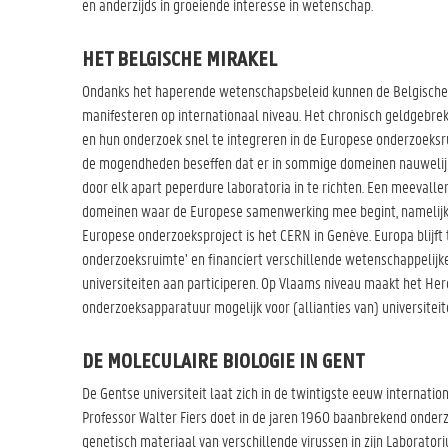
en anderzijds in groeiende interesse in wetenschap.
HET BELGISCHE MIRAKEL
Ondanks het haperende wetenschapsbeleid kunnen de Belgische 
manifesteren op internationaal niveau. Het chronisch geldgebrek
en hun onderzoek snel te integreren in de Europese onderzoeks
de mogendheden beseffen dat er in sommige domeinen nauwelij
door elk apart peperdure laboratoria in te richten. Een meevaller v
domeinen waar de Europese samenwerking mee begint, namelijk d
Europese onderzoeksproject is het CERN in Genève. Europa blijft
onderzoeksruimte’ en financiert verschillende wetenschappelijk
universiteiten aan participeren. Op Vlaams niveau maakt het He
onderzoeksapparatuur mogelijk voor (allianties van) universitei
DE MOLECULAIRE BIOLOGIE IN GENT
De Gentse universiteit laat zich in de twintigste eeuw internatio
Professor Walter Fiers doet in de jaren 1960 baanbrekend onderz
genetisch materiaal van verschillende virussen in zijn Laborator