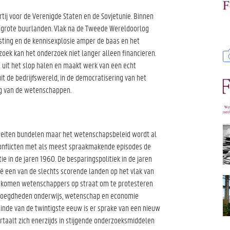
tij voor de Verenigde Staten en de Sovjetunie. Binnen
e grote buurlanden. Vlak na de Tweede Wereldoorlog
sting en de kennisexplosie amper de baas en het
ek kan het onderzoek niet langer alleen financieren.
uit het slop halen en maakt werk van een echt
it de bedrijfswereld, in de democratisering van het
ng van de wetenschappen.
iteiten bundelen maar het wetenschapsbeleid wordt al
onflicten met als meest spraakmakende episodes de
e in de jaren 1960. De besparingspolitiek in de jaren
ë een van de slechts scorende landen op het vlak van
ar komen wetenschappers op straat om te protesteren
evoegdheden onderwijs, wetenschap en economie
nde van de twintigste eeuw is er sprake van een nieuw
ertaalt zich enerzijds in stijgende onderzoeksmiddelen