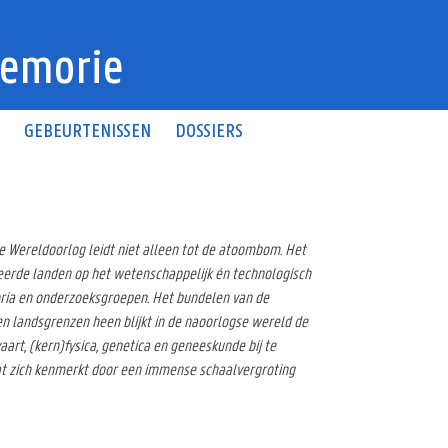
emorie
N
GEBEURTENISSEN
DOSSIERS
 Wereldoorlog leidt niet alleen tot de atoombom. Het
seerde landen op het wetenschappelijk én technologisch
oria en onderzoeksgroepen. Het bundelen van de
en landsgrenzen heen blijkt in de naoorlogse wereld de
rt, (kern)fysica, genetica en geneeskunde bij te
at zich kenmerkt door een immense schaalvergroting