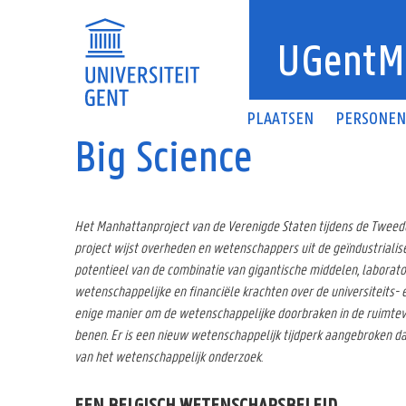
Overslaan en naar de inhoud gaan
UGentM
PLAATSEN
PERSONE
Big Science
Het Manhattanproject van de Verenigde Staten tijdens de Tweede
project wijst overheden en wetenschappers uit de geïndustriali
potentieel van de combinatie van gigantische middelen, laborat
wetenschappelijke en financiële krachten over de universiteits- 
enige manier om de wetenschappelijke doorbraken in de ruimtevaa
benen. Er is een nieuw wetenschappelijk tijdperk aangebroken d
van het wetenschappelijk onderzoek
.