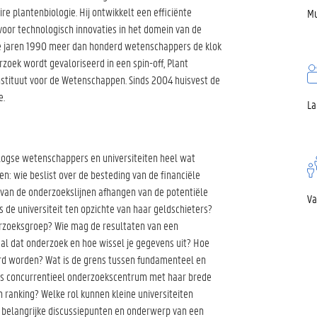
re plantenbiologie. Hij ontwikkelt een efficiënte
Mu
voor technologisch innovaties in het domein van de
de jaren 1990 meer dan honderd wetenschappers de klok
rzoek wordt gevaloriseerd in een spin-off, Plant
nstituut voor de Wetenschappen. Sinds 2004 huisvest de
e.
La
rlogse wetenschappers en universiteiten heel wat
: wie beslist over de besteding van de financiële
 van de onderzoekslijnen afhangen van de potentiële
Va
 de universiteit ten opzichte van haar geldschieters?
rzoeksgroep? Wie mag de resultaten van een
al dat onderzoek en hoe wissel je gegevens uit? Hoe
rd worden? Wat is de grens tussen fundamenteel en
als concurrentieel onderzoekscentrum met haar brede
n ranking? Welke rol kunnen kleine universiteiten
g belangrijke discussiepunten en onderwerp van een