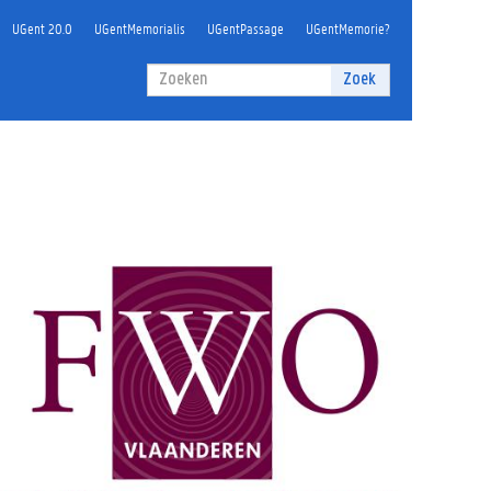
UGent 20.0
UGentMemorialis
UGentPassage
UGentMemorie?
Zoekveld
Zoek
Zoeken