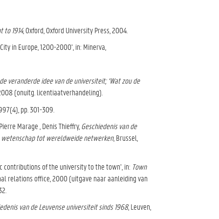
t to 1914
, Oxford, Oxford University Press, 2004.
ity in Europe, 1200-2000’, in: Minerva,
de veranderde idee van de universiteit; ‘Wat zou de
 2008 (onuitg. licentiaatverhandeling).
 1997(4), pp. 301-309.
ierre Marage , Denis Thieffry,
Geschiedenis van de
le wetenschap tot wereldweide netwerken
, Brussel,
 contributions of the university to the town’, in:
Town
nal relations office, 2000 (uitgave naar aanleiding van
32.
iedenis van de Leuvense universiteit sinds 1968
, Leuven,