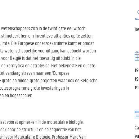
wetenschappers zich in de twintigste eeuw toch
De
 stimuleert hen om inventieve allianties op te zetten
ruimte. Die Europese onderzoeksruimte komt er omdat
ks wetenschappelijke vooruitgang kan geboekt worden
oor België is dat het toevallig uitblinkt in die
e kernfysica en astrofysica. Het bekendste en oudste
19
 tot vandaag streven naar een ‘Europese
19
e grote en middelgrote projecten waar ook de Belgische
19
rculesprogramma grote investeringen in
ten en hogescholen.
naal vooral opmerken in de moleculaire biologie.
C
oek naar de structuur en de sequentie van het
Pu
ium voor Moleculaire Biologie. Professor Marc Van