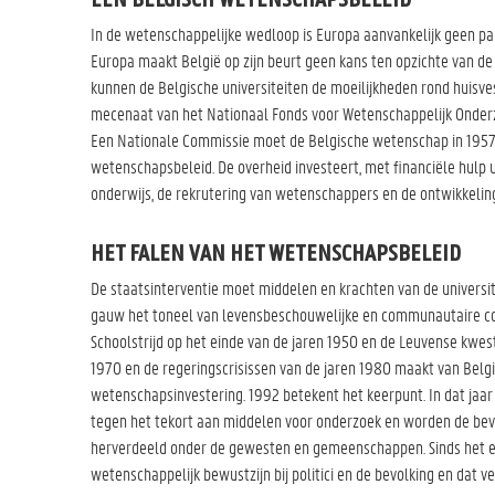
EEN BELGISCH WETENSCHAPSBELEID
In de wetenschappelijke wedloop is Europa aanvankelijk geen par
Europa maakt België op zijn beurt geen kans ten opzichte van d
kunnen de Belgische universiteiten de moeilijkheden rond huisve
mecenaat van het Nationaal Fonds voor Wetenschappelijk Onderzo
Een Nationale Commissie moet de Belgische wetenschap in 1957 
wetenschapsbeleid. De overheid investeert, met financiële hulp u
onderwijs, de rekrutering van wetenschappers en de ontwikkeli
HET FALEN VAN HET WETENSCHAPSBELEID
De staatsinterventie moet middelen en krachten van de univers
gauw het toneel van levensbeschouwelijke en communautaire c
Schoolstrijd op het einde van de jaren 1950 en de Leuvense kwesti
1970 en de regeringscrisissen van de jaren 1980 maakt van Belgi
wetenschapsinvestering. 1992 betekent het keerpunt. In dat ja
tegen het tekort aan middelen voor onderzoek en worden de b
herverdeeld onder de gewesten en gemeenschappen. Sinds het ei
wetenschappelijk bewustzijn bij politici en de bevolking en dat v