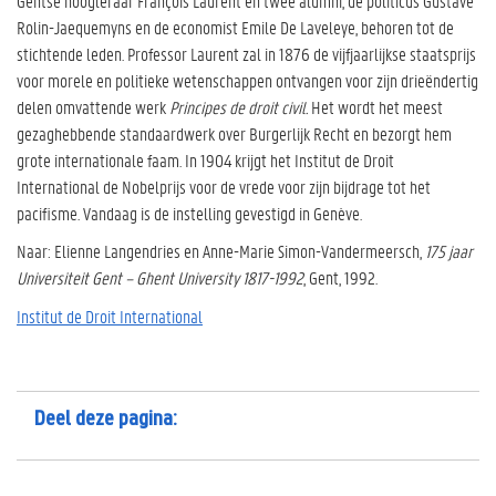
Gentse hoogleraar François Laurent en twee alumni, de politicus Gustave
Rolin-Jaequemyns en de economist Emile De Laveleye, behoren tot de
stichtende leden. Professor Laurent zal in 1876 de vijfjaarlijkse staatsprijs
voor morele en politieke wetenschappen ontvangen voor zijn drieëndertig
delen omvattende werk
Principes de droit civil.
Het wordt het meest
gezaghebbende standaardwerk over Burgerlijk Recht en bezorgt hem
grote internationale faam. In 1904 krijgt het Institut de Droit
International de Nobelprijs voor de vrede voor zijn bijdrage tot het
pacifisme. Vandaag is de instelling gevestigd in Genève.
Naar: Elienne Langendries en Anne-Marie Simon-Vandermeersch,
175 jaar
Universiteit Gent – Ghent University 1817-1992
, Gent, 1992.
Institut de Droit International
Deel deze pagina: