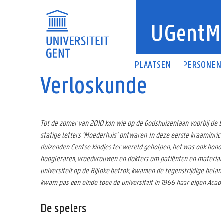
Overslaan en naar de inhoud gaan
UGentM
PLAATSEN
PERSONE
Verloskunde
Tot de zomer van 2010 kon wie op de Godshuizenlaan voorbij de 
statige letters ‘Moederhuis’ ontwaren. In deze eerste kraaminri
duizenden Gentse kindjes ter wereld geholpen, het was ook honder
hoogleraren, vroedvrouwen en dokters om patiënten en materiaal
universiteit op de Bijloke betrok, kwamen de tegenstrijdige belan
kwam pas een einde toen de universiteit in 1966 haar eigen Aca
De spelers