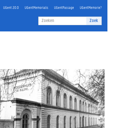
UGent 20.0
UGentMemorialis
UGentPassage
UGentMemorie?
Zoekveld
Zoek
Zoeken