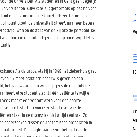
voor de universiteit. Als studenten in Gent geen degelijk
e universiteiten. Kluyskens suggereert als oplossing voor
hool en de vroedkundige kliniek elk een beroep op
pijnpunt bloot: de universiteit streeft naar een betere
 vroedvrouwen en dokters van de Bijloke de persoonlijke
Bi
ndeling die uitsluitend gericht is op onderwijs. Het is
tuatie.
skunde Alexis Lados. Als hij in 1848 het ziekenhuis gaat
18
geven: ‘Ik moet praktisch onderwijs geven op een
ht, het is onwaardig en wreed jegens de ongelukkige
ar heeft elke student slechts één patiënte terwijl er
n. Lados maakt een voorontwerp voor een aparte
niversiteit, stad, provincie en staat over wie de
Un
nten staat in de discussies niet altijd centraal. Zo
An
aten onderzoeken tussen de anatomische preparaten in
Na
e materniteit. De hoogleraar neemt het niet dat de
en patiënt door zes studenten wordt ‘getoucheerd’.