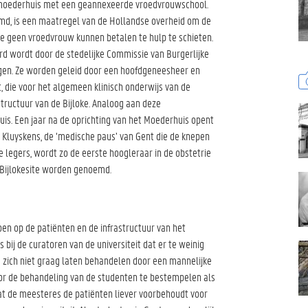
n moederhuis met een geannexeerde vroedvrouwschool.
emd, is een maatregel van de Hollandse overheid om de
 geen vroedvrouw kunnen betalen te hulp te schieten.
erd wordt door de stedelijke Commissie van Burgerlijke
ingen. Ze worden geleid door een hoofdgeneesheer en
, die voor het algemeen klinisch onderwijs van de
tructuur van de Bijloke. Analoog aan deze
is. Een jaar na de oprichting van het Moederhuis opent
. Kluyskens, de ‘medische paus’ van Gent die de knepen
 legers, wordt zo de eerste hoogleraar in de obstetrie
 Bijlokesite worden genoemd.
en op de patiënten en de infrastructuur van het
 bij de curatoren van de universiteit dat er te weinig
 zich niet graag laten behandelen door een mannelijke
oor de behandeling van de studenten te bestempelen als
dat de meesteres de patiënten liever voorbehoudt voor