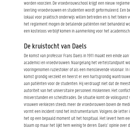
worden voorzien. De vroedvrouwschool krijgt een nieuw reglemen
leerling-vroedvrouwen en studenten wordt geformuleerd. Een bel
lokaal voor praktisch onderwijs willen betreden en is het teken 
het reglement mogen de betalende patiënten niet behandeld word
een kosteloos verblijf komen in aanmerking voor het academisch
De kruistocht van Daels
De komst van professor Frans Daels in 1911 maakt een einde aan 
academici en vroedvrouwen. Naargelang het vertelstandpunt wor
vooringenomen ruziestoker of als een menslievende visionair. In ie
komst grondig verziekt en heerst er een hartsgrondig wantrouwen
aan patiënten voor de studenten. Hij verdraagt niet dat de mee
autoriteit van het universitaire personeel miskennen. Het conflict
misverstanden en scheldtirades. De situatie komt de volksgunst v
vrouwen verkiezen steeds meer de vroedvrouwen boven de medici.
vormt een incident rond het instrumentarium. Volgens de letter i
het op een bepaald moment uit het hospitaal. Het levert hem ee
blaam op maar het lijkt hem weinig te deren. Daels’ opinie over d