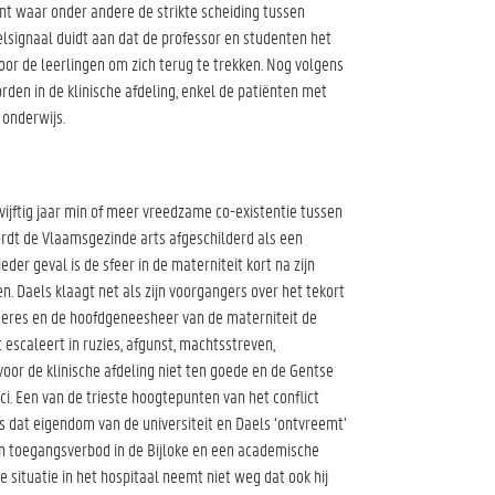
t waar onder andere de strikte scheiding tussen
signaal duidt aan dat de professor en studenten het
voor de leerlingen om zich terug te trekken. Nog volgens
en in de klinische afdeling, enkel de patiënten met
 onderwijs.
vijftig jaar min of meer vreedzame co-existentie tussen
dt de Vlaamsgezinde arts afgeschilderd als een
der geval is de sfeer in de materniteit kort na zijn
. Daels klaagt net als zijn voorgangers over het tekort
steres en de hoofdgeneesheer van de materniteit de
 escaleert in ruzies, afgunst, machtsstreven,
oor de klinische afdeling niet ten goede en de Gentse
 Een van de trieste hoogtepunten van het conflict
s dat eigendom van de universiteit en Daels ‘ontvreemt’
n toegangsverbod in de Bijloke en een academische
e situatie in het hospitaal neemt niet weg dat ook hij