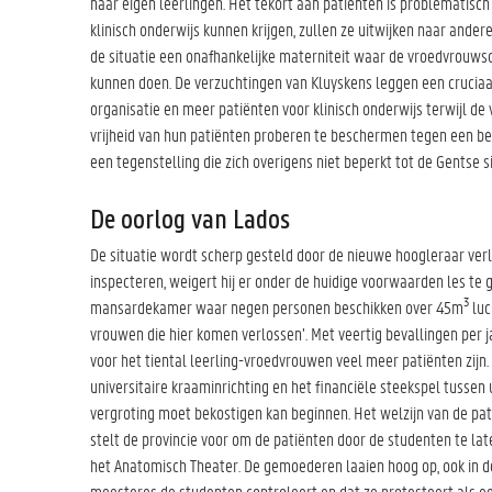
haar eigen leerlingen. Het tekort aan patiënten is problematisch 
klinisch onderwijs kunnen krijgen, zullen ze uitwijken naar ander
de situatie een onafhankelijke materniteit waar de vroedvrouwsc
kunnen doen. De verzuchtingen van Kluyskens leggen een cruciaal 
organisatie en meer patiënten voor klinisch onderwijs terwijl de
vrijheid van hun patiënten proberen te beschermen tegen een beha
een tegenstelling die zich overigens niet beperkt tot de Gentse si
De oorlog van Lados
De situatie wordt scherp gesteld door de nieuwe hoogleraar verlo
inspecteren, weigert hij er onder de huidige voorwaarden les te 
3
mansardekamer waar negen personen beschikken over 45m
luc
vrouwen die hier komen verlossen’. Met veertig bevallingen per ja
voor het tiental leerling-vroedvrouwen veel meer patiënten zij
universitaire kraaminrichting en het financiële steekspel tussen u
vergroting moet bekostigen kan beginnen. Het welzijn van de patië
stelt de provincie voor om de patiënten door de studenten te l
het Anatomisch Theater. De gemoederen laaien hoog op, ook in d
meesteres de studenten controleert en dat ze protesteert als e