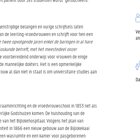
enstrijdige belangen en vurige schrijfsels laten
Ve
aan de leerling-vroedvrouwen en schrijft voor hen een
an
e twee opvolgende jaren enkel de baringen in al hare
loskunde betreft, met het meestedeel onzer
ige voorbereidend onderwijs voor vrouwen de enige
e mannelijke dokters. Het is een opmerkelijke
ouw al dan niet in staat is om universitaire studies aan
Da
 kraaminrichting en de vroedvrouwschool in 1853 net als
erlijke Godshuizen komen. De huishouding van de
van het Bijlokehospitaal. Volgens het plan van
rniteit in 1866 een nieuw gebouw aan de Bijlokekaai
e, een wasruimte en een kamer voor pasgeborenen