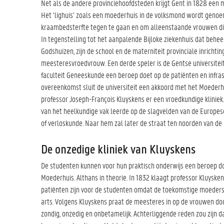
Net als de andere provinciehoofdsteden krijgt Gent in 1828 ee
Het ‘lighuis’ zoals een moederhuis in de volksmond wordt geno
kraambedsterfte tegen te gaan en om alleenstaande vrouwen die
In tegenstelling tot het aanpalende Bijloke ziekenhuis dat behe
Godshuizen, zijn de school en de materniteit provinciale inricht
meesteresvroedvrouw. Een derde speler is de Gentse universiteit
faculteit Geneeskunde een beroep doet op de patiënten en infras
overeenkomst sluit de universiteit een akkoord met het Moederhu
professor Joseph-François Kluyskens er een vroedkundige kliniek
van het heelkundige vak leerde op de slagvelden van de Europese
of verloskunde. Naar hem zal later de straat ten noorden van de
De onzedige kliniek van Kluyskens
De studenten kunnen voor hun praktisch onderwijs een beroep do
Moederhuis. Althans in theorie. In 1832 klaagt professor Kluyskens
patiënten zijn voor de studenten omdat de toekomstige moeders
arts. Volgens Kluyskens praat de meesteres in op de vrouwen d
zondig, onzedig en onbetamelijk. Achterliggende reden zou zijn 