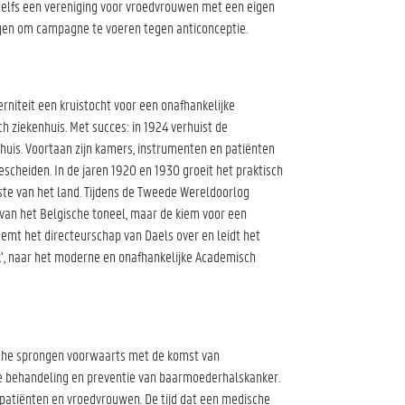
 zelfs een vereniging voor vroedvrouwen met een eigen
uigen om campagne te voeren tegen anticonceptie.
erniteit een kruistocht voor een onafhankelijke
h ziekenhuis. Met succes: in 1924 verhuist de
huis. Voortaan zijn kamers, instrumenten en patiënten
gescheiden. In de jaren 1920 en 1930 groeit het praktisch
beste van het land. Tijdens de Tweede Wereldoorlog
 van het Belgische toneel, maar de kiem voor een
emt het directeurschap van Daels over en leidt het
k’, naar het moderne en onafhankelijke Academisch
che sprongen voorwaarts met de komst van
 de behandeling en preventie van baarmoederhalskanker.
 patiënten en vroedvrouwen. De tijd dat een medische