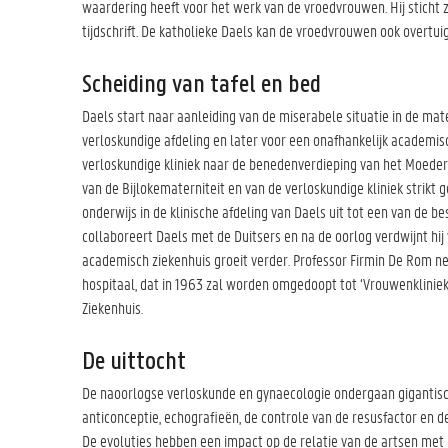
waardering heeft voor het werk van de vroedvrouwen. Hij sticht
tijdschrift. De katholieke Daels kan de vroedvrouwen ook overt
Scheiding van tafel en bed
Daels start naar aanleiding van de miserabele situatie in de mat
verloskundige afdeling en later voor een onafhankelijk academisc
verloskundige kliniek naar de benedenverdieping van het Moeder
van de Bijlokematerniteit en van de verloskundige kliniek strikt 
onderwijs in de klinische afdeling van Daels uit tot een van de 
collaboreert Daels met de Duitsers en na de oorlog verdwijnt hij
academisch ziekenhuis groeit verder. Professor Firmin De Rom ne
hospitaal, dat in 1963 zal worden omgedoopt tot ‘Vrouwenklinie
Ziekenhuis.
De uittocht
De naoorlogse verloskunde en gynaecologie ondergaan gigantis
anticonceptie, echografieën, de controle van de resusfactor en
De evoluties hebben een impact op de relatie van de artsen met