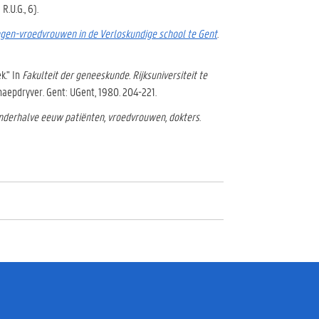
R.U.G., 6).
ngen-vroedvrouwen in de Verloskundige school te Gent
.
k." In
Fakulteit der geneeskunde. Rijksuniversiteit te
haepdryver. Gent: UGent, 1980. 204-221.
Anderhalve eeuw patiënten, vroedvrouwen, dokters
.