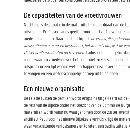
De capaciteiten van de vroedvrouwen
Nochtans is de situatie in de materniteit minder duaal dan de teg
uitschijnen. Professor Lados geeft bijvoorbeeld zelf gewoon les 
medisch handboek. Daarin erkent hij dat
‘de vrouw, die gedurend
afwisselingen nagaet en bestudeert, bekwaem is om, wat de ver
Universiteits-studenten op te treden’
. Lados ziet in het gebrekk
reden waarom vroedvrouwen het soms niet zo ver schoppen als d
uitspraak in een tijd waarin wetenschappers discussiëren of de vr
te vangen en een wetenschappelijk beroep uit te oefenen.
Een nieuwe organisatie
De relatie tussen de partijen wordt enigszins uitgeklaard als de
de rest van de Bijloke onder het toezicht van de Commissie Burg
materniteit wordt vanaf nu waargenomen door de zuster-overste 
architect Pauli voor het nieuwe Bijlokeziekenhuis krijgt de mate
waar verschillende verloskamers en lokalen, een badinstallati