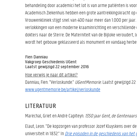
behandeling door academici het lot is van arme patiënten is voo
Academisch Ziekenhuis hebben een grote aantrekkingskracht op d
Vrouwenkliniek stijgt snel van 400 naar meer dan 1.000 per jaar
verlokkingen van een moderne kraaminrichting en verschillende
dokters naar de Sterre. De Materniteit van de Bijloke veroudert, l
wordt het gebouw geklasseerd als monument en vandaag herbergt
Fien Danniau
Vakgroep Geschiedenis UGent
Laatst gewijzigd 22 september 2016
Hoe verwijs je naar dit artikel?
Danniau, Fien. "Verloskunde."
UGentMemorie.
Laatst gewijzigd 22
www.ugentmemorie.be/artikel/verloskunde
LITERATUUR
Maréchal, Griet en André Capiteyn.
1350 jaar Gent, de Gentenaars
Elaut, Leon. "De kopzorgen van professor Jozef Kluyskens over de
universiteit in 1832." In
Drie episoden in de geschiedenis van het