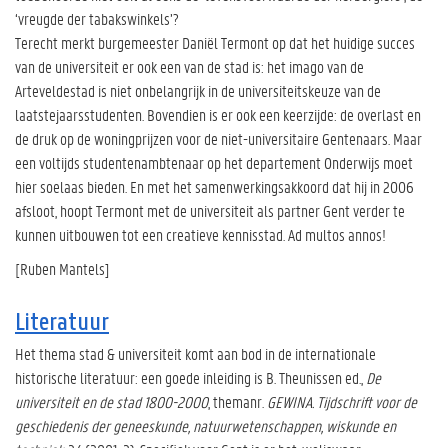
‘vreugde der tabakswinkels’?
Terecht merkt burgemeester Daniël Termont op dat het huidige succes
van de universiteit er ook een van de stad is: het imago van de
Arteveldestad is niet onbelangrijk in de universiteitskeuze van de
laatstejaarsstudenten. Bovendien is er ook een keerzijde: de overlast en
de druk op de woningprijzen voor de niet-universitaire Gentenaars. Maar
een voltijds studentenambtenaar op het departement Onderwijs moet
hier soelaas bieden. En met het samenwerkingsakkoord dat hij in 2006
afsloot, hoopt Termont met de universiteit als partner Gent verder te
kunnen uitbouwen tot een creatieve kennisstad. Ad multos annos!
[Ruben Mantels]
Literatuur
Het thema stad & universiteit komt aan bod in de internationale
historische literatuur: een goede inleiding is B. Theunissen ed.,
De
universiteit en de stad 1800-2000
, themanr.
GEWINA. Tijdschrift voor de
geschiedenis der geneeskunde, natuurwetenschappen, wiskunde en