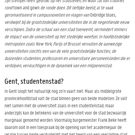
zijn stempel heeft gedrukt op het stadsleven, en waar tal van tradities
rond
town and gown
de ronde doen. Dit lieflijke beeld, al te vaak
geromantiseerd in campusnovellen en vlagen van
Oxbridge blues
,
verdwijnt bij de grootstedelijke universiteiten die in de negentiende eeuw
verschijnen. Zodra de schaal van een stad toeneemt, vermindert immers
de impact van de universiteit op het stedelijke weefsel. In hoofdstedelijke
metropolen zoals New York, Parijs of Brussel vervullen de aanwezige
universiteiten slechts een van de vele grootstedelijke functies; de
duizenden studenten, professoren en universitaire personeelsleden die er
verblijven, vervluchtigen in de dynamiek van een miljoenenstad.
Gent, studentenstad?
In Gent loopt het natuurlijk nog zo’n vaart niet. Maar als middelgrote
provinciehoofdstad valt de stad binnen geen van beide modellen. Ze valt
niet samen met de universiteit zoals in een studentenstad, maar
anderzijds kan de betekenis van de universiteit voor de stad bezwaarlijk
marginaal genoemd worden. Voormalig burgemeester Frank Beke heeft
daarom ooit in een toespraak bij de opening van het academiejaar de
relatie tussen beide verduidelijkt met het beeld van een veelzijdige stad: