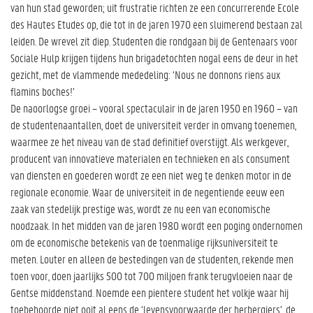
van hun stad geworden; uit frustratie richten ze een concurrerende Ecole
des Hautes Etudes op, die tot in de jaren 1970 een sluimerend bestaan zal
leiden. De wrevel zit diep. Studenten die rondgaan bij de Gentenaars voor
Sociale Hulp krijgen tijdens hun brigadetochten nogal eens de deur in het
gezicht, met de vlammende mededeling: ‘Nous ne donnons riens aux
flamins boches!’
De naoorlogse groei – vooral spectaculair in de jaren 1950 en 1960 – van
de studentenaantallen, doet de universiteit verder in omvang toenemen,
waarmee ze het niveau van de stad definitief overstijgt. Als werkgever,
producent van innovatieve materialen en technieken en als consument
van diensten en goederen wordt ze een niet weg te denken motor in de
regionale economie. Waar de universiteit in de negentiende eeuw een
zaak van stedelijk prestige was, wordt ze nu een van economische
noodzaak. In het midden van de jaren 1980 wordt een poging ondernomen
om de economische betekenis van de toenmalige rijksuniversiteit te
meten. Louter en alleen de bestedingen van de studenten, rekende men
toen voor, doen jaarlijks 500 tot 700 miljoen frank terugvloeien naar de
Gentse middenstand. Noemde een pientere student het volkje waar hij
toebehoorde niet ooit al eens de ‘levensvoorwaarde der herbergiers’, de