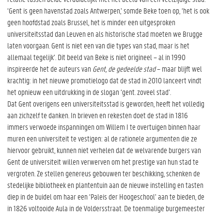
‘Gent is geen havenstad zoals Antwerpen,’ somde Beke toen op, ‘het is ook
geen hoofdstad zoals Brussel, het is minder een uitgesproken
universiteitsstad dan Leuven en als historische stad moeten we Brugge
laten voorgaan. Gent is niet een van die types van stad, maar is het
allemaal tegelijk’. Dit beeld van Beke is niet origineel – al in 1990
inspireerde het de auteurs van
Gent, de gedeelde stad
– maar blijft wel
krachtig: in het nieuwe promotielogo dat de stad in 2010 lanceert vindt
het opnieuw een uitdrukking in de slogan ‘gent. zoveel stad’.
Dat Gent overigens een universiteitsstad is geworden, heeft het volledig
aan zichzelf te danken. In brieven en rekesten doet de stad in 1816
immers verwoede inspanningen om Willem I te overtuigen binnen haar
muren een universiteit te vestigen: al de rationele argumenten die ze
hiervoor gebruikt, kunnen niet verhelen dat de welvarende burgers van
Gent de universiteit willen verwerven om het prestige van hun stad te
vergroten. Ze stellen genereus gebouwen ter beschikking, schenken de
stedelijke bibliotheek en plantentuin aan de nieuwe instelling en tasten
diep in de buidel om haar een ‘Paleis der Hoogeschool’ aan te bieden, de
in 1826 voltooide Aula in de Voldersstraat. De toenmalige burgemeester