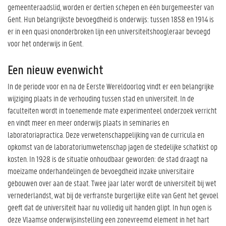
gemeenteraadslid, worden er dertien schepen en één burgemeester van
Gent. Hun belangrijkste bevoegdheid is onderwijs: tussen 1858 en 1914 is
er in een quasi ononderbroken lijn een universiteitshoogleraar bevoegd
voor het onderwijs in Gent.
Een nieuw evenwicht
In de periode voor en na de Eerste Wereldoorlog vindt er een belangrijke
wijziging plaats in de verhouding tussen stad en universiteit. In de
faculteiten wordt in toenemende mate experimenteel onderzoek verricht
en vindt meer en meer onderwijs plaats in seminaries en
laboratoriapractica. Deze verwetenschappelijking van de curricula en
opkomst van de laboratoriumwetenschap jagen de stedelijke schatkist op
kosten. In 1928 is de situatie onhoudbaar geworden: de stad draagt na
moeizame onderhandelingen de bevoegdheid inzake universitaire
gebouwen over aan de staat. Twee jaar later wordt de universiteit bij wet
vernederlandst, wat bij de verfranste burgerlijke elite van Gent het gevoel
geeft dat de universiteit haar nu volledig uit handen glipt. In hun ogen is
deze Vlaamse onderwijsinstelling een zonevreemd element in het hart