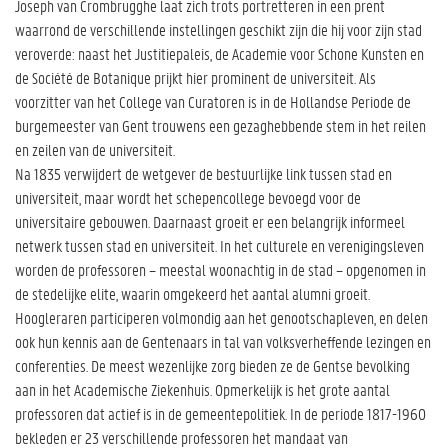
Joseph van Crombrugghe laat zich trots portretteren in een prent
waarrond de verschillende instellingen geschikt zijn die hij voor zijn stad
veroverde: naast het Justitiepaleis, de Academie voor Schone Kunsten en
de Société de Botanique prijkt hier prominent de universiteit. Als
voorzitter van het College van Curatoren is in de Hollandse Periode de
burgemeester van Gent trouwens een gezaghebbende stem in het reilen
en zeilen van de universiteit.
Na 1835 verwijdert de wetgever de bestuurlijke link tussen stad en
universiteit, maar wordt het schepencollege bevoegd voor de
universitaire gebouwen. Daarnaast groeit er een belangrijk informeel
netwerk tussen stad en universiteit. In het culturele en verenigingsleven
worden de professoren – meestal woonachtig in de stad – opgenomen in
de stedelijke elite, waarin omgekeerd het aantal alumni groeit.
Hoogleraren participeren volmondig aan het genootschapleven, en delen
ook hun kennis aan de Gentenaars in tal van volksverheffende lezingen en
conferenties. De meest wezenlijke zorg bieden ze de Gentse bevolking
aan in het Academische Ziekenhuis. Opmerkelijk is het grote aantal
professoren dat actief is in de gemeentepolitiek. In de periode 1817-1960
bekleden er 23 verschillende professoren het mandaat van