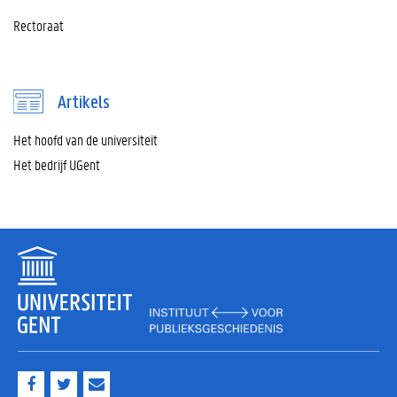
Rectoraat
Artikels
Het hoofd van de universiteit
Het bedrijf UGent
F
T
M
a
w
a