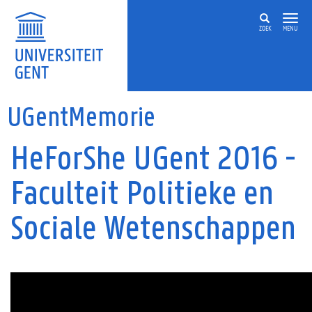
Overslaan en naar de inhoud gaan
ZOEK
MENU
UGentMemorie
HeForShe UGent 2016 -
Faculteit Politieke en
Sociale Wetenschappen
Faculteit Politieke en Sociale Wetenschappen