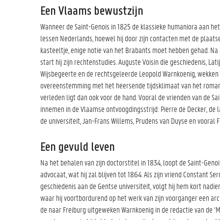
Een Vlaams bewustzijn
Wanneer de Saint-Genois in 1825 de klassieke humaniora aan het co
lessen Nederlands, hoewel hij door zijn contacten met de plaatse
kasteeltje, enige notie van het Brabants moet hebben gehad. Na 
start hij zijn rechtenstudies. Auguste Voisin die geschiedenis, Lat
Wijsbegeerte en de rechtsgeleerde Leopold Warnkoenig, wekken z
overeenstemming met het heersende tijdsklimaat van het romant
verleden ligt dan ook voor de hand. Vooral de vrienden van de Sai
innemen in de Vlaamse ontvoogdingsstrijd: Pierre de Decker, de 
de universiteit, Jan-Frans Willems, Prudens van Duyse en vooral F
Een gevuld leven
Na het behalen van zijn doctorstitel in 1834, loopt de Saint-Genoi
advocaat, wat hij zal blijven tot 1864. Als zijn vriend Constant 
geschiedenis aan de Gentse universiteit, volgt hij hem kort nadie
waar hij voortbordurend op het werk van zijn voorganger een arc
de naar Freiburg uitgeweken Warnkoenig in de redactie van de ‘Me