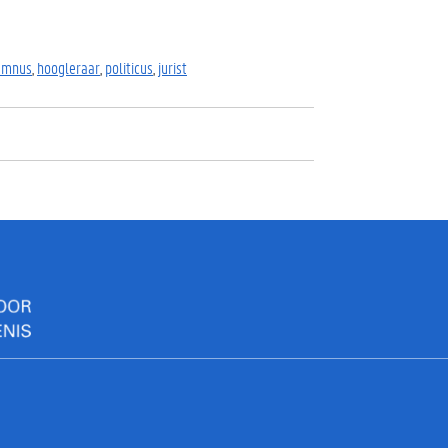
umnus
,
hoogleraar
,
politicus
,
jurist