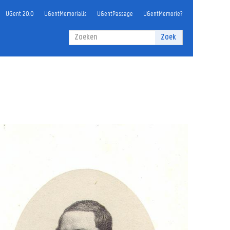
UGent 20.0
UGentMemorialis
UGentPassage
UGentMemorie?
Zoekveld
Zoek
Zoeken