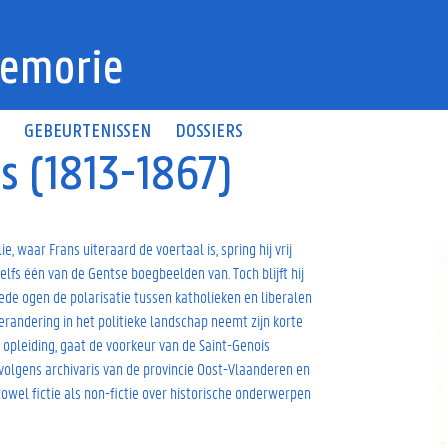
emorie
N
GEBEURTENISSEN
DOSSIERS
es (1813-1867)
, waar Frans uiteraard de voertaal is, spring hij vrij
lfs één van de Gentse boegbeelden van. Toch blijft hij
t lede ogen de polarisatie tussen katholieken en liberalen
verandering in het politieke landschap neemt zijn korte
an opleiding, gaat de voorkeur van de Saint-Genois
nvolgens archivaris van de provincie Oost-Vlaanderen en
 zowel fictie als non-fictie over historische onderwerpen