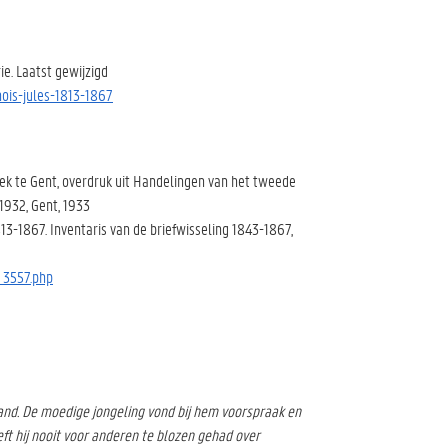
e. Laatst gewijzigd
ois-jules-1813-1867
eek te Gent, overdruk uit Handelingen van het tweede
1932, Gent, 1933
13-1867. Inventaris van de briefwisseling 1843-1867,
_3557.php
mand. De moedige jongeling vond bij hem voorspraak en
eft hij nooit voor anderen te blozen gehad over