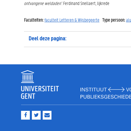
ontvangene weldaden’
. Ferdinand Snellaert, lijkrede
Faculteiten:
faculteit Letteren & Wijsbegeerte
Type persoon:
al
Deel deze pagina:
F
T
M
a
w
a
c
i
i
e
t
l