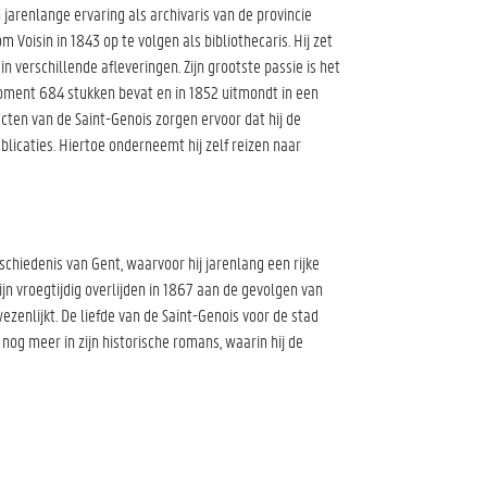
jarenlange ervaring als archivaris van de provincie
oisin in 1843 op te volgen als bibliothecaris. Hij zet
n verschillende afleveringen. Zijn grootste passie is het
moment 684 stukken bevat en in 1852 uitmondt in een
cten van de Saint-Genois zorgen ervoor dat hij de
blicaties. Hiertoe onderneemt hij zelf reizen naar
schiedenis van Gent, waarvoor hij jarenlang een rijke
n vroegtijdig overlijden in 1867 aan de gevolgen van
ezenlijkt. De liefde van de Saint-Genois voor de stad
nog meer in zijn historische romans, waarin hij de