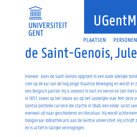
Overslaan en naar de inhoud gaan
UGentM
PLAATSEN
PERSONE
de Saint-Genois, Jul
Hoewel Jules de Saint-Genois opgroeit in een oude adelijke familie
snel op de kar van de nog jonge Vlaamse Beweging en wordt er ze
een Belgisch patriot. Hij is unionist in hart en nieren en ziet me
in 1857, zowel op het lokale als op het landelijke vlak. Met deze 
Gentse politieke carrière die startte in 1848, een einde. Jurist v
evenwel uit naar geschiedenis en literatuur. Hij wordt achteree
hoogleraar-bibliothecaris aan de Gentse universiteit. Hij schrijft
en is actief in talrijke verenigingen.