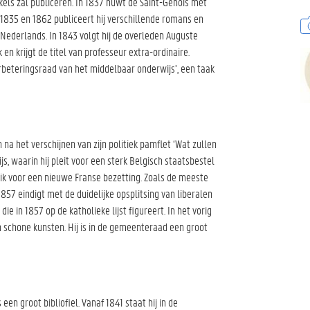
ikels zal publiceren. In 1837 huwt de Saint-Genois met
 1835 en 1862 publiceert hij verschillende romans en
 Nederlands. In 1843 volgt hij de overleden Auguste
 en krijgt de titel van professeur extra-ordinaire.
rbeteringsraad van het middelbaar onderwijs’, een taak
 na het verschijnen van zijn politiek pamflet ‘Wat zullen
s, waarin hij pleit voor een sterk Belgisch staatsbestel
ik voor een nieuwe Franse bezetting. Zoals de meeste
 1857 eindigt met de duidelijke opsplitsing van liberalen
ie in 1857 op de katholieke lijst figureert. In het vorig
 schone kunsten. Hij is in de gemeenteraad een groot
een groot bibliofiel. Vanaf 1841 staat hij in de