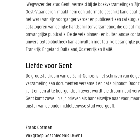
‘Wegwyzer der stad Gent’, vermeld bij de boekverzamelingen. Zijn 
Oost-Vlaanderen, maakt hem een uitermate geschikt kandidaat om V
het werk van zijn voorganger verder en publiceert een catalogus i
catalogeren van de rijke handschriftenverzameling, die op dat 
omvangrijke publicatie. De de vele binnen- en buitenlandse conta
universiteitsbibliotheek kan aanvullen met talrijke belangrijke pu
Frankrijk, Engeland, Duitsland, Oostenrijk en Italië.
Liefde voor Gent
De grootste droom van de Saint-Genois is het schrijven van de ge
verzameling aan documenten verzamelt en data bijhoudt. Door zij
jicht en een al te bourgondisch leven, wordt die droom nooit verw
Gent komt zowel in zijn brieven als handelswijze naar voor, maar 
luister van de oude middeleeuwse stad weergeeft.
Frank Cotman
Vakgroep Geschiedenis UGent