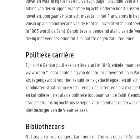
opvat en waarin hij tot het eind van zijn dagen bijzonder veel art
Albine van der Bruggen, waarmee hij acht kinderen heeft. Tussen
novellen, doorgaans historisch, meestal in het Frans, soms in het
Voisin op als bibliothecaris van de Gentse universiteitsbibliotheek
In 1863 wordt de Saint-Genois tevens benoemd als lid van de ‘ve
die hij met veel bezieling tot zijn laatste dagen zal uitoefenen.
Politieke carrière
Zijn korte Gentse politieke carrière start in 1848, enkele maanden
wy worden?’ , naar aanleiding van de februariomwenteling in Parij
als tegengewicht voor het republikeins gedachtegoed en uit schr
kandidaten staat hij op verschillende kieslijsten, een praktijk die
en katholieken, net als de politieke loopbaan van de Saint-Genois d
stadsbestuur is hij nochtans schepen voor openbaar onderwijs en
pleitbezorger van de Vlaamse zaak.
Bibliothecaris
Net zoals zijn voorgangers, Lammens en Voisin, is de Saint-Genois 