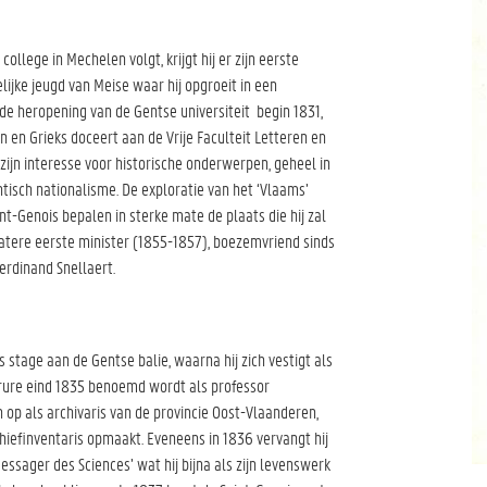
llege in Mechelen volgt, krijgt hij er zijn eerste
lijke jeugd van Meise waar hij opgroeit in een
de heropening van de Gentse universiteit begin 1831,
ijn en Grieks doceert aan de Vrije Faculteit Letteren en
ijn interesse voor historische onderwerpen, geheel in
isch nationalisme. De exploratie van het ‘Vlaams’
nt-Genois bepalen in sterke mate de plaats die hij zal
latere eerste minister (1855-1857), boezemvriend sinds
erdinand Snellaert.
s stage aan de Gentse balie, waarna hij zich vestigt als
Serrure eind 1835 benoemd wordt als professor
n op als archivaris van de provincie Oost-Vlaanderen,
hiefinventaris opmaakt. Eveneens in 1836 vervangt hij
ssager des Sciences’ wat hij bijna als zijn levenswerk