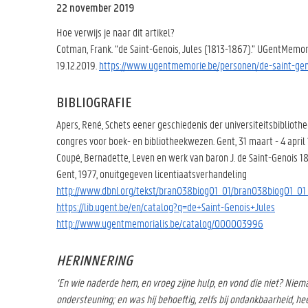
22 november 2019
Hoe verwijs je naar dit artikel?
Cotman, Frank. “de Saint-Genois, Jules (1813-1867).” UGentMemori
19.12.2019.
https://www.ugentmemorie.be/personen/de-saint-gen
BIBLIOGRAFIE
Apers, René, Schets eener geschiedenis der universiteitsbiblioth
congres voor boek- en bibliotheekwezen. Gent, 31 maart - 4 april 
Coupé, Bernadette, Leven en werk van baron J. de Saint-Genois 18
Gent, 1977, onuitgegeven licentiaatsverhandeling
http://www.dbnl.org/tekst/bran038biog01_01/bran038biog01_01
https://lib.ugent.be/en/catalog?q=de+Saint-Genois+Jules
http://www.ugentmemorialis.be/catalog/000003996
HERINNERING
‘En wie naderde hem, en vroeg zijne hulp, en vond die niet? Nie
ondersteuning; en was hij behoeftig, zelfs bij ondankbaarheid, he