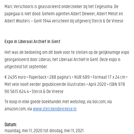
Marc Verschooris is geassocieerd onderzoeker bij het Cegesoma. De
papegaai is niet dood. Geheim agenten Albert Deweer, Albert Mélot en
Albert Wouters – Gent 1944 verscheen bij uitgeverij Sterck & De Vreese.
Expo in Liberaal Archief in Gent
Het was de bedoeling om dit boek voor te stellen op de gelijknamige expo
georganiseerd door Liberas, het Liberaal Archief in Gent. Deze expo is
uitgesteld tot september.
€ 24,95 euro • Paperback • 288 pagina’s • NUR 689 • Formaat 17 x 24 cm •
Met vele nooit eerder gepubliceerde illustraties • April 2020 • ISBN 978
90 5615 624 4 • Sterck & De Vreese
Te koop in elke goede boekhandel met webshop, via bol.com, via
amazon.com, via
www.sterckendevreese.nl
Datum:
maandag, mei 11, 2020
tot
dinsdag, mei 11, 2021