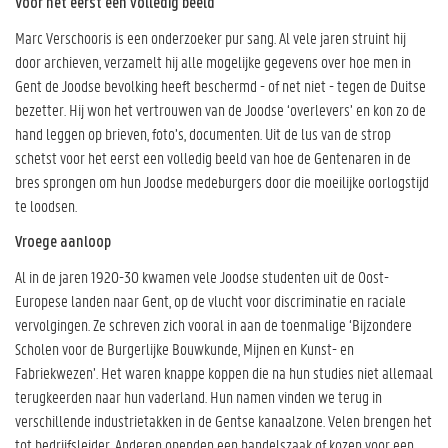
Voor het eerst een volledig beeld
Marc Verschooris is een onderzoeker pur sang. Al vele jaren struint hij
door archieven, verzamelt hij alle mogelijke gegevens over hoe men in
Gent de Joodse bevolking heeft beschermd - of net niet - tegen de Duitse
bezetter. Hij won het vertrouwen van de Joodse ‘overlevers’ en kon zo de
hand leggen op brieven, foto’s, documenten. Uit de lus van de strop
schetst voor het eerst een volledig beeld van hoe de Gentenaren in de
bres sprongen om hun Joodse medeburgers door die moeilijke oorlogstijd
te loodsen.
Vroege aanloop
Al in de jaren 1920-30 kwamen vele Joodse studenten uit de Oost-
Europese landen naar Gent, op de vlucht voor discriminatie en raciale
vervolgingen. Ze schreven zich vooral in aan de toenmalige ‘Bijzondere
Scholen voor de Burgerlijke Bouwkunde, Mijnen en Kunst- en
Fabriekwezen’. Het waren knappe koppen die na hun studies niet allemaal
terugkeerden naar hun vaderland. Hun namen vinden we terug in
verschillende industrietakken in de Gentse kanaalzone. Velen brengen het
tot bedrijfsleider. Anderen openden een handelszaak of kozen voor een