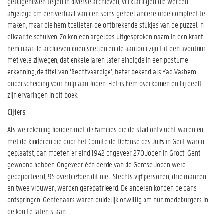
getuigenissen tegen in diverse archieven, verklaringen die werden
afgelegd om een verhaal van een soms geheel andere orde compleet te
maken, maar die hem toelieten de ontbrekende stukjes van de puzzel in
elkaar te schuiven. Zo kon een argeloos uitgesproken naam in een krant
hem naar de archieven doen snellen en de aanloop zijn tot een avontuur
met vele zijwegen, dat enkele jaren later eindigde in een postume
erkenning, de titel van ‘Rechtvaardige’, beter bekend als Yad Vashem-
onderscheiding voor hulp aan Joden. Het is hem overkomen en hij deelt
zijn ervaringen in dit boek.
Cijfers
Als we rekening houden met de families die de stad ontvlucht waren en
met de kinderen die door het Comité de Défense des Juifs in Gent waren
geplaatst, dan moeten er eind 1942 ongeveer 270 Joden in Groot-Gent
gewoond hebben. Ongeveer één derde van de Gentse Joden werd
gedeporteerd, 95 overleefden dit niet. Slechts vijf personen, drie mannen
en twee vrouwen, werden gerepatrieerd. De anderen konden de dans
ontspringen. Gentenaars waren duidelijk onwillig om hun medeburgers in
de kou te laten staan.