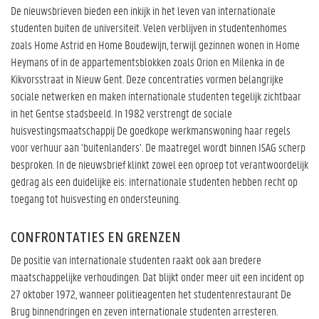
De nieuwsbrieven bieden een inkijk in het leven van internationale
studenten buiten de universiteit. Velen verblijven in studentenhomes
zoals Home Astrid en Home Boudewijn, terwijl gezinnen wonen in Home
Heymans of in de appartementsblokken zoals Orion en Milenka in de
Kikvorsstraat in Nieuw Gent. Deze concentraties vormen belangrijke
sociale netwerken en maken internationale studenten tegelijk zichtbaar
in het Gentse stadsbeeld. In 1982 verstrengt de sociale
huisvestingsmaatschappij De goedkope werkmanswoning haar regels
voor verhuur aan ‘buitenlanders’. De maatregel wordt binnen ISAG scherp
besproken. In de nieuwsbrief klinkt zowel een oproep tot verantwoordelijk
gedrag als een duidelijke eis: internationale studenten hebben recht op
toegang tot huisvesting en ondersteuning.
CONFRONTATIES EN GRENZEN
De positie van internationale studenten raakt ook aan bredere
maatschappelijke verhoudingen. Dat blijkt onder meer uit een incident op
27 oktober 1972, wanneer politieagenten het studentenrestaurant De
Brug binnendringen en zeven internationale studenten arresteren.