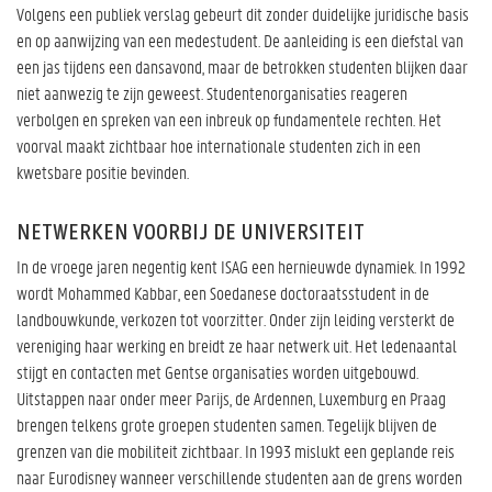
Volgens een publiek verslag gebeurt dit zonder duidelijke juridische basis
en op aanwijzing van een medestudent. De aanleiding is een diefstal van
een jas tijdens een dansavond, maar de betrokken studenten blijken daar
niet aanwezig te zijn geweest. Studentenorganisaties reageren
verbolgen en spreken van een inbreuk op fundamentele rechten. Het
voorval maakt zichtbaar hoe internationale studenten zich in een
kwetsbare positie bevinden.
NETWERKEN VOORBIJ DE UNIVERSITEIT
In de vroege jaren negentig kent ISAG een hernieuwde dynamiek. In 1992
wordt Mohammed Kabbar, een Soedanese doctoraatsstudent in de
landbouwkunde, verkozen tot voorzitter. Onder zijn leiding versterkt de
vereniging haar werking en breidt ze haar netwerk uit. Het ledenaantal
stijgt en contacten met Gentse organisaties worden uitgebouwd.
Uitstappen naar onder meer Parijs, de Ardennen, Luxemburg en Praag
brengen telkens grote groepen studenten samen. Tegelijk blijven de
grenzen van die mobiliteit zichtbaar. In 1993 mislukt een geplande reis
naar Eurodisney wanneer verschillende studenten aan de grens worden