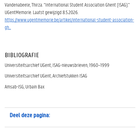
Vandenabeele, Thirza. “International Student Association Ghent (ISAG).”
UGentMemorie. Laatst gewijzigd 8.5.2026.
https://www.ugentmemorie.be/artikel/international-student-association-
gh...
BIBLIOGRAFIE
Universiteitsarchief UGent, ISAG-nieuwsbrieven, 1960–1999
Universiteitsarchief UGent, Archiefstukken ISAG
Amsab-ISG, Urbain Bax
Deel deze pagina: