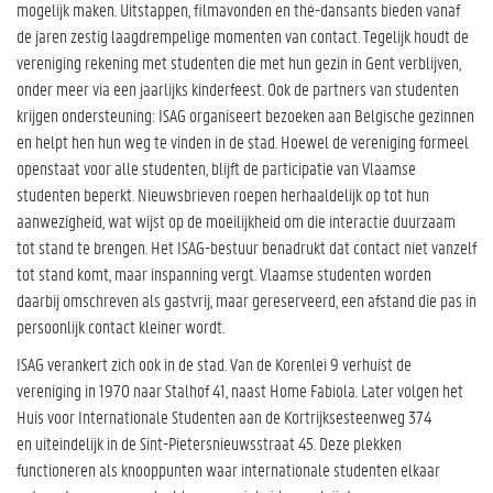
mogelijk maken. Uitstappen, filmavonden en thé-dansants bieden vanaf
de jaren zestig laagdrempelige momenten van contact. Tegelijk houdt de
vereniging rekening met studenten die met hun gezin in Gent verblijven,
onder meer via een jaarlijks kinderfeest. Ook de partners van studenten
krijgen ondersteuning: ISAG organiseert bezoeken aan Belgische gezinnen
en helpt hen hun weg te vinden in de stad. Hoewel de vereniging formeel
openstaat voor alle studenten, blijft de participatie van Vlaamse
studenten beperkt. Nieuwsbrieven roepen herhaaldelijk op tot hun
aanwezigheid, wat wijst op de moeilijkheid om die interactie duurzaam
tot stand te brengen. Het ISAG-bestuur benadrukt dat contact niet vanzelf
tot stand komt, maar inspanning vergt. Vlaamse studenten worden
daarbij omschreven als gastvrij, maar gereserveerd, een afstand die pas in
persoonlijk contact kleiner wordt.
ISAG verankert zich ook in de stad. Van de Korenlei 9 verhuist de
vereniging in 1970 naar Stalhof 41, naast Home Fabiola. Later volgen het
Huis voor Internationale Studenten aan de Kortrijksesteenweg 374
en uiteindelijk in de Sint-Pietersnieuwsstraat 45. Deze plekken
functioneren als knooppunten waar internationale studenten elkaar