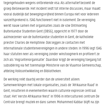
tegengehouden wegens ontbrekende visa. Als alternatief bezoekt de
groep Bellewaerde. Het incident leidt tot interne discussies, maar maakt
vooral duidelijk dat bewegingsvrijheid binnen Europa niet voor iedereen
vanzelfsprekend is. ISAG functioneert niet in isolement. De vereniging
werkt nauw samen met organisaties zoals de vzw Ontmoeting
Buitenlandse Studenten Gent (OBSG), opgericht in 1977 door de
aalmoezenier van de buitenlandse studenten in Gent, de katholieke
priester Charles de Hemptinne. Ook leggen ze contacten met
internationale studentenverenigingen in andere steden. In 1996 legt ISAG
haar statuten neer als vereniging zonder winstoogmerk en profileert ze
zich als ‘migrantenorganisatie’. Daardoor krijgt de vereniging toegang tot
subsidiëring via het toenmalige Ministerie van de Vlaamse Gemeenschap,
afdeling Volksontwikkeling en Bibliotheken.
De werking reikt daarbij verder dan de universiteit alleen.
Samenwerkingen met lokale organisaties, zoals de ‘Afrikaanse Raad’ in
Gent, resulteren in evenementen waarin culturele expressie centraal
staat. Het ‘eerste Afrikaanse feest’ in 1996 in intercultureel centrum De
Centrale brengt muziek en dans samen. Mohammed Kabbar blijft na zijn